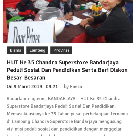
Kadus Untuk Mundur
4 September 2025 | 15:40
News Flash
iklan ucapan HUT RI
20 Agustus 2025 | 14:43
Bisnis
Lamteng
Provinsi
News Flash
Maling Jebol Plafon Konter HP di
HUT Ke 35 Chandra Superstore Bandarjaya
Rumbia, Pelaku Ditangkap di Lamtim
Peduli Sosial Dan Pendidikan Serta Beri Diskon
26 Juli 2025 | 10:33
Besar-Besaran
News Flash
On
9 Maret 2019 | 09:21
by
Raeza
Kejari Geledah Kantor Disporapar
Lamteng Terkait Dugaan Korupsi Dana
Radarlamteng.com, BANDARJAYA – HUT Ke 35 Chandra
Hibah Koni
Superstore Bandarjaya Peduli Sosial Dan Pendidikan.
16 Oktober 2024 | 05:27
Memasuki usianya ke 35 Tahun pusat perbelanjaan ternama
News Flash
di Lampung Chandra Superstore Bandarjaya mengusung
Berikut Jadwal Debat Kandidat Cabup-
visi misi peduli sosial dan pendidikan dengan menggelar
Cawabup Lampung Tengah