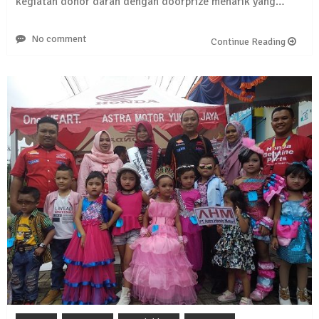
kegiatan donor darah dengan doorprize menarik yang…
13 Oktober 2024 | 12:22
News Flash
No comment
Continue Reading
Jumat Berkah SMSI Tulang Bawang
Sasar Sejumlah Warga Kurang Mampu
12 Juli 2024 | 15:15
News Flash
Dengan Semangat Muda, Ida Bagus
Wisnu Pujana Mengambil Berkas
Penjaringan Balonkada di DPC PDI P
Lamtim
1 Mei 2024 | 12:10
News Flash
Melalui Dumas, Ketua SMSI Waykanan
Laporkan Kasus Pengeroyokan yang
Dialaminya ke Propam Polda Lampung
19 Maret 2024 | 16:01
News Flash
Anggota MPR-RI I Komang Koheri