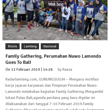
Bisnis
Lamteng
Nasional
Family Gathering, Perumahan Nuwo Lamondo
Goes To Bali
On
11 Februari 2019 | 14:26
by
Raeza
Radarlamteng.com, GUNUNGSUGIH – Mengacu motifasi
kerja jajaran karyawan dan Pimpinan Perumahan Nuwo
Lamondo melakukan kegiatan Family Gathering.Mengambil
lokasi Pulau Bali,agenda perdana yang baru digelar ini
dilaksanakan dari tanggal 7-10 Februari 2019.Family
Gathering diharapkan mampu menjadi salah satu komponen