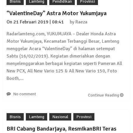
Bisnis
Lamteng
Pendidikan
Provinsi
Kembali Laksanakan Sosialisasi 4 Pilar
Kebangsaan, Kali Ini Digelar di Tubaba
“ValentineDay” Astra Motor Yukumjaya
2 Februari 2024 | 11:48
On
21 Februari 2019 | 08:41
by
Raeza
Radarlamteng.com, YUKUMJAYA – Dealer Honda Astra
Motor Yukumjaya, Kecamatan Terbanggi Besar, Lamteng
menggelar Acara “ValentineDay” di halaman setempat
Sabtu (16/02/2019). Kegiatan dimeriahkan dengan
menyelenggarakan berbagai kegiatan seperti Pameran All
New PCX, All New Vario 125 & All New Vario 150, Foto
Booth,…
No comment
Continue Reading
Bisnis
Lamteng
Nasional
Provinsi
BRI Cabang Bandarjaya, ResmikanBRI Teras