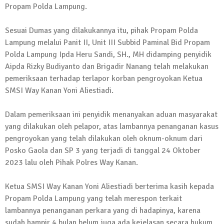
Propam Polda Lampung.
13 Oktober 2024 | 12:22
News Flash
Sesuai Dumas yang dilakukannya itu, pihak Propam Polda
Jumat Berkah SMSI Tulang Bawang
Lampung melalui Panit II, Unit III Subbid Paminal Bid Propam
Sasar Sejumlah Warga Kurang Mampu
Polda Lampung Ipda Heru Sandi, SH., MH didamping penyidik
12 Juli 2024 | 15:15
Aipda Rizky Budiyanto dan Brigadir Nanang telah melakukan
News Flash
pemeriksaan terhadap terlapor korban pengroyokan Ketua
Dengan Semangat Muda, Ida Bagus
SMSI Way Kanan Yoni Aliestiadi.
Wisnu Pujana Mengambil Berkas
Penjaringan Balonkada di DPC PDI P
Dalam pemeriksaan ini penyidik menanyakan aduan masyarakat
Lamtim
yang dilakukan oleh pelapor, atas lambannya penanganan kasus
1 Mei 2024 | 12:10
pengroyokan yang telah dilakukan oleh oknum-oknum dari
News Flash
Posko Gaola dan SP 3 yang terjadi di tanggal 24 Oktober
Melalui Dumas, Ketua SMSI Waykanan
2023 lalu oleh Pihak Polres Way Kanan.
Laporkan Kasus Pengeroyokan yang
Dialaminya ke Propam Polda Lampung
Ketua SMSI Way Kanan Yoni Aliestiadi berterima kasih kepada
19 Maret 2024 | 16:01
Propam Polda Lampung yang telah merespon terkait
News Flash
lambannya penanganan perkara yang di hadapinya, karena
Anggota MPR-RI I Komang Koheri
sudah hampir 4 bulan belum juga ada kejelasan secara hukum