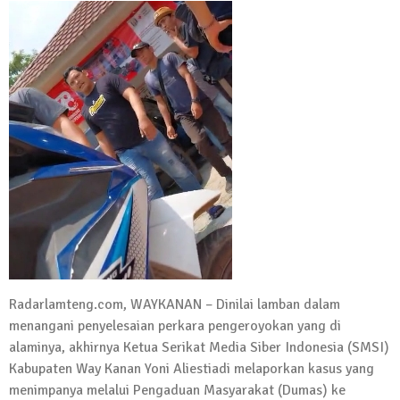
Kadus Untuk Mundur
4 September 2025 | 15:40
News Flash
iklan ucapan HUT RI
20 Agustus 2025 | 14:43
News Flash
Maling Jebol Plafon Konter HP di
Rumbia, Pelaku Ditangkap di Lamtim
26 Juli 2025 | 10:33
News Flash
Kejari Geledah Kantor Disporapar
Lamteng Terkait Dugaan Korupsi Dana
Radarlamteng.com, WAYKANAN – Dinilai lamban dalam
Hibah Koni
menangani penyelesaian perkara pengeroyokan yang di
16 Oktober 2024 | 05:27
alaminya, akhirnya Ketua Serikat Media Siber Indonesia (SMSI)
News Flash
Kabupaten Way Kanan Yoni Aliestiadi melaporkan kasus yang
Berikut Jadwal Debat Kandidat Cabup-
menimpanya melalui Pengaduan Masyarakat (Dumas) ke
Cawabup Lampung Tengah