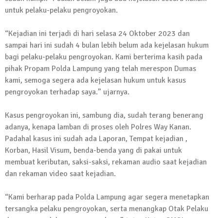
Kembali Laksanakan Sosialisasi 4 Pilar
untuk pelaku-pelaku pengroyokan.
Kebangsaan, Kali Ini Digelar di Tubaba
“Kejadian ini terjadi di hari selasa 24 Oktober 2023 dan
2 Februari 2024 | 11:48
sampai hari ini sudah 4 bulan lebih belum ada kejelasan hukum
bagi pelaku-pelaku pengroyokan. Kami berterima kasih pada
pihak Propam Polda Lampung yang telah merespon Dumas
kami, semoga segera ada kejelasan hukum untuk kasus
pengroyokan terhadap saya.” ujarnya.
Kasus pengroyokan ini, sambung dia, sudah terang benerang
adanya, kenapa lamban di proses oleh Polres Way Kanan.
Padahal kasus ini sudah ada Laporan, Tempat kejadian ,
Korban, Hasil Visum, benda-benda yang di pakai untuk
membuat keributan, saksi-saksi, rekaman audio saat kejadian
dan rekaman video saat kejadian.
“Kami berharap pada Polda Lampung agar segera menetapkan
tersangka pelaku pengroyokan, serta menangkap Otak Pelaku