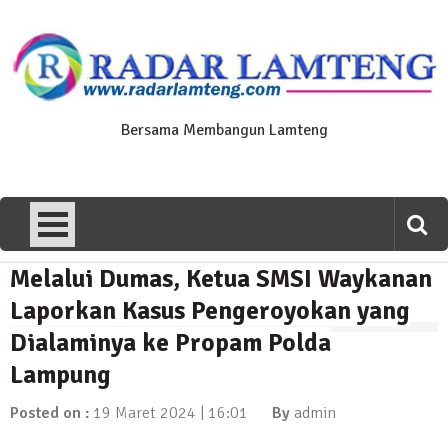
Skip
to
content
Bersama Membangun Lamteng
Melalui Dumas, Ketua SMSI Waykanan
News Flash
Polres Lamteng Gelar Upacara
Laporkan Kasus Pengeroyokan yang
Peringatan Hari Pahlawan, Teladani
Dialaminya ke Propam Polda
Semangat Pengorbanan untuk Bangsa
Lampung
10 November 2025 | 14:07
News Flash
Posted on :
19 Maret 2024 | 16:01
By
admin
Puluhan Warga Dusun III Geruduk
Balai Kampung Pujobasuki, Tuntut