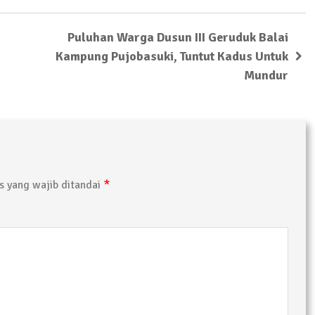
Puluhan Warga Dusun III Geruduk Balai
Kampung Pujobasuki, Tuntut Kadus Untuk
Mundur
Pelaku Ditangkap di Lamtim
 Terkait Dugaan Korupsi Dana Hibah Koni
*
 yang wajib ditandai
wabup Lampung Tengah