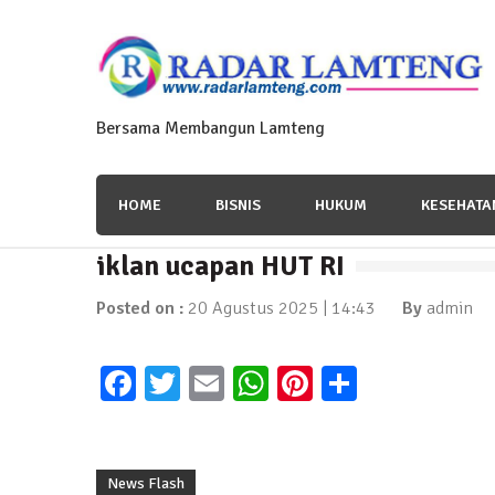
Skip
to
content
Bersama Membangun Lamteng
HOME
BISNIS
HUKUM
KESEHATA
iklan ucapan HUT RI
News Flash
Polres Lamteng Gelar Upacar
Posted on :
20 Agustus 2025 | 14:43
By
admin
10 November 2025 | 14:07
Facebook
Twitter
Email
WhatsApp
Pinterest
Share
News Flash
Puluhan Warga Dusun III Geruduk Balai K
News Flash