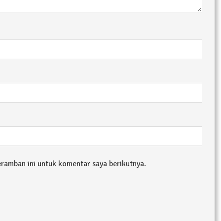
 Sejumlah Warga Kurang Mampu
Pujana Mengambil Berkas Penjaringan Balonkada di DPC
orkan Kasus Pengeroyokan yang Dialaminya ke Propam 
ksanakan Sosialisasi 4 Pilar Kebangsaan, Kali Ini Digel
eramban ini untuk komentar saya berikutnya.