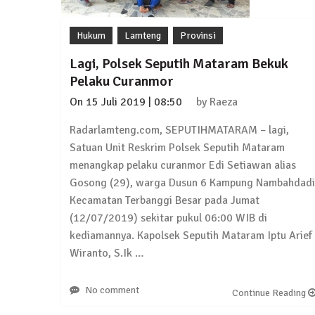
4 September 2025 | 15:40
News Flash
Hukum
Lamteng
Provinsi
iklan ucapan HUT RI
20 Agustus 2025 | 14:43
Lagi, Polsek Seputih Mataram Bekuk
Pelaku Curanmor
News Flash
On
15 Juli 2019 | 08:50
by
Raeza
Maling Jebol Plafon Konter HP di Rumbia, 
26 Juli 2025 | 10:33
Radarlamteng.com, SEPUTIHMATARAM – lagi,
Satuan Unit Reskrim Polsek Seputih Mataram
News Flash
menangkap pelaku curanmor Edi Setiawan alias
Kejari Geledah Kantor Disporapar Lamteng
Gosong (29), warga Dusun 6 Kampung Nambahdadi
16 Oktober 2024 | 05:27
Kecamatan Terbanggi Besar pada Jumat
(12/07/2019) sekitar pukul 06:00 WIB di
News Flash
kediamannya. Kapolsek Seputih Mataram Iptu Arief
Berikut Jadwal Debat Kandidat Cabup-Ca
Wiranto, S.Ik …
13 Oktober 2024 | 12:22
No comment
Continue Reading
News Flash