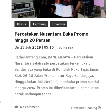
Bisnis
Lamteng
Provinsi
Percetakan Nusantara Buka Promo
Pelaku Ditangkap di Lamtim
hingga 20 Persen
On
15 Juli 2019 | 05:10
by
Raeza
Radarlamteng.com, BANDARJAYA – Percetakan
 Terkait Dugaan Korupsi Dana Hibah Koni
Nusantara salah satu percetakan terkemuka di
Bandarjaya yang buka di Komplek Ruko Tapis Emas
Blok 26-28 Jalan Proklamator Raya Bandarjaya.
Hingga bulan Juli 2019 ini, membuka promo spesial
wabup Lampung Tengah
hingga 20%. Promo ini diberikan untuk pembuatan
cetak undangan tanpa…
No comment
Continue Reading