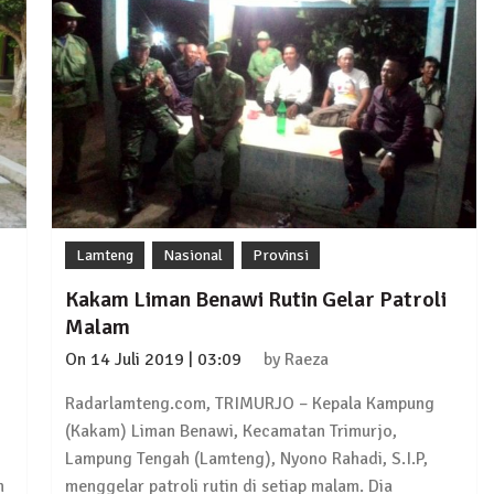
Lamteng
Nasional
Provinsi
Kakam Liman Benawi Rutin Gelar Patroli
Malam
On
14 Juli 2019 | 03:09
by
Raeza
Radarlamteng.com, TRIMURJO – Kepala Kampung
(Kakam) Liman Benawi, Kecamatan Trimurjo,
Lampung Tengah (Lamteng), Nyono Rahadi, S.I.P,
n
menggelar patroli rutin di setiap malam. Dia