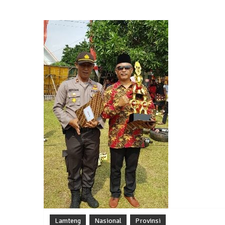
Jumat Berkah SMSI Tulang Bawang Sasar
12 Juli 2024 | 15:15
News Flash
Dengan Semangat Muda, Ida Bagus Wisnu 
1 Mei 2024 | 12:10
News Flash
Melalui Dumas, Ketua SMSI Waykanan Lap
19 Maret 2024 | 16:01
News Flash
Anggota MPR-RI I Komang Koheri Kembali La
2 Februari 2024 | 11:48
Lamteng
Nasional
Provinsi