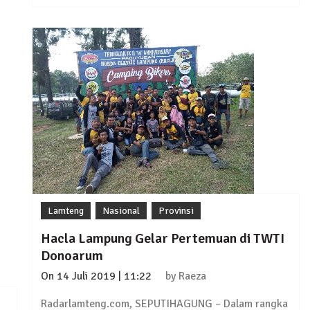
 Sejumlah Warga Kurang Mampu
Pujana Mengambil Berkas Penjaringan Balonkada di DPC
orkan Kasus Pengeroyokan yang Dialaminya ke Propam 
ksanakan Sosialisasi 4 Pilar Kebangsaan, Kali Ini Digel
Lamteng
Nasional
Provinsi
Hacla Lampung Gelar Pertemuan di TWTI
Donoarum
On
14 Juli 2019 | 11:22
by
Raeza
Radarlamteng.com, SEPUTIHAGUNG – Dalam rangka