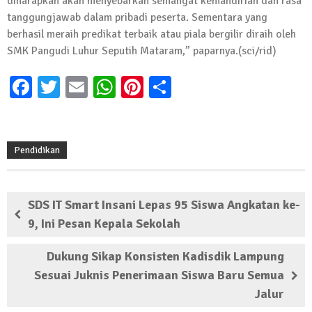
diharapkan akan menyebarkan semangat kemandirian dan rasa
Kembali Laksanakan Sosialisasi 4 Pilar
tanggungjawab dalam pribadi peserta. Sementara yang
Kebangsaan, Kali Ini Digelar di Tubaba
berhasil meraih predikat terbaik atau piala bergilir diraih oleh
2 Februari 2024 | 11:48
SMK Pangudi Luhur Seputih Mataram,” paparnya.(sci/rid)
Facebook
Twitter
Email
WhatsApp
Pinterest
Share
Pendidikan
SDS IT Smart Insani Lepas 95 Siswa Angkatan ke-
9, Ini Pesan Kepala Sekolah
Dukung Sikap Konsisten Kadisdik Lampung
Sesuai Juknis Penerimaan Siswa Baru Semua
Jalur