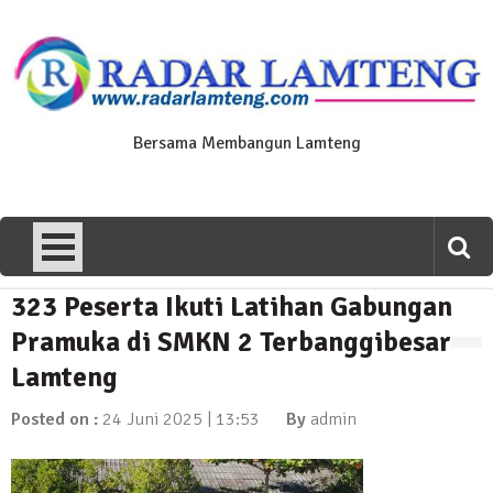
Skip
to
content
Bersama Membangun Lamteng
323 Peserta Ikuti Latihan Gabungan
News Flash
Polres Lamteng Gelar Upacara
Pramuka di SMKN 2 Terbanggibesar
Peringatan Hari Pahlawan, Teladani
Lamteng
Semangat Pengorbanan untuk Bangsa
10 November 2025 | 14:07
Posted on :
24 Juni 2025 | 13:53
By
admin
News Flash
Puluhan Warga Dusun III Geruduk
Balai Kampung Pujobasuki, Tuntut