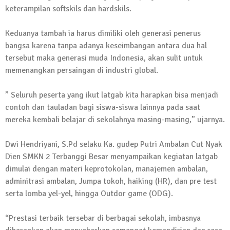
keterampilan softskils dan hardskils.
13 Oktober 2024 | 12:22
News Flash
Keduanya tambah ia harus dimiliki oleh generasi penerus
Jumat Berkah SMSI Tulang Bawang
bangsa karena tanpa adanya keseimbangan antara dua hal
Sasar Sejumlah Warga Kurang Mampu
tersebut maka generasi muda Indonesia, akan sulit untuk
12 Juli 2024 | 15:15
memenangkan persaingan di industri global.
News Flash
Dengan Semangat Muda, Ida Bagus
” Seluruh peserta yang ikut latgab kita harapkan bisa menjadi
Wisnu Pujana Mengambil Berkas
contoh dan tauladan bagi siswa-siswa lainnya pada saat
Penjaringan Balonkada di DPC PDI P
mereka kembali belajar di sekolahnya masing-masing,” ujarnya.
Lamtim
1 Mei 2024 | 12:10
Dwi Hendriyani, S.Pd selaku Ka. gudep Putri Ambalan Cut Nyak
News Flash
Dien SMKN 2 Terbanggi Besar menyampaikan kegiatan latgab
Melalui Dumas, Ketua SMSI Waykanan
dimulai dengan materi keprotokolan, manajemen ambalan,
Laporkan Kasus Pengeroyokan yang
adminitrasi ambalan, Jumpa tokoh, haiking (HR), dan pre test
Dialaminya ke Propam Polda Lampung
serta lomba yel-yel, hingga Outdor game (ODG).
19 Maret 2024 | 16:01
News Flash
“Prestasi terbaik tersebar di berbagai sekolah, imbasnya
Anggota MPR-RI I Komang Koheri