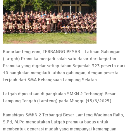
Kadus Untuk Mundur
4 September 2025 | 15:40
News Flash
iklan ucapan HUT RI
20 Agustus 2025 | 14:43
News Flash
Radarlamteng.com, TERBANGGIBESAR – Latihan Gabungan
Maling Jebol Plafon Konter HP di
(Latgab) Pramuka menjadi salah satu dasar dari kegiatan
Rumbia, Pelaku Ditangkap di Lamtim
Pramuka yang digelar setiap tahun.Sejumlah 323 peserta dari
26 Juli 2025 | 10:33
10 pangkalan mengikuti latihan gabungan, dengan peserta
News Flash
terjauh dari SMA Kebangsaan Lampung Selatan.
Kejari Geledah Kantor Disporapar
Lamteng Terkait Dugaan Korupsi Dana
Latgab dipusatkan di pangkalan SMKN 2 Terbanggi Besar
Hibah Koni
Lampung Tengah (Lamteng) pada Minggu (15/6/2025).
16 Oktober 2024 | 05:27
Kamabigus SMKN 2 Terbanggi Besar Lamteng Wagiman Ralip,
News Flash
Berikut Jadwal Debat Kandidat Cabup-
S.Pd, M.Pd mengatakan Latgab pramuka bagus untuk
Cawabup Lampung Tengah
membentuk generasi mudah yang mempunyai kemampuan