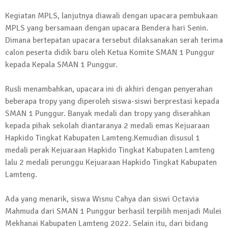
Kembali Laksanakan Sosialisasi 4 Pilar
Kegiatan MPLS, lanjutnya diawali dengan upacara pembukaan
Kebangsaan, Kali Ini Digelar di Tubaba
MPLS yang bersamaan dengan upacara Bendera hari Senin.
2 Februari 2024 | 11:48
Dimana bertepatan upacara tersebut dilaksanakan serah terima
calon peserta didik baru oleh Ketua Komite SMAN 1 Punggur
kepada Kepala SMAN 1 Punggur.
Rusli menambahkan, upacara ini di akhiri dengan penyerahan
beberapa tropy yang diperoleh siswa-siswi berprestasi kepada
SMAN 1 Punggur. Banyak medali dan tropy yang diserahkan
kepada pihak sekolah diantaranya 2 medali emas Kejuaraan
Hapkido Tingkat Kabupaten Lamteng.Kemudian disusul 1
medali perak Kejuaraan Hapkido Tingkat Kabupaten Lamteng
lalu 2 medali perunggu Kejuaraan Hapkido Tingkat Kabupaten
Lamteng.
Ada yang menarik, siswa Wisnu Cahya dan siswi Octavia
Mahmuda dari SMAN 1 Punggur berhasil terpilih menjadi Mulei
Mekhanai Kabupaten Lamteng 2022. Selain itu, dari bidang