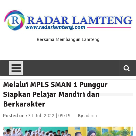
Skip
to
content
Bersama Membangun Lamteng
Melalui MPLS SMAN 1 Punggur
News Flash
Polres Lamteng Gelar Upacara
Siapkan Pelajar Mandiri dan
Peringatan Hari Pahlawan, Teladani
Berkarakter
Semangat Pengorbanan untuk Bangsa
10 November 2025 | 14:07
Posted on :
31 Juli 2022 | 09:15
By
admin
News Flash
Puluhan Warga Dusun III Geruduk
Balai Kampung Pujobasuki, Tuntut