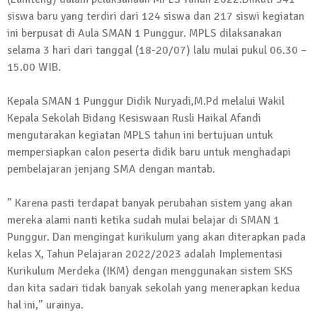
13 Oktober 2024 | 12:22
siswa baru yang terdiri dari 124 siswa dan 217 siswi kegiatan
News Flash
ini berpusat di Aula SMAN 1 Punggur. MPLS dilaksanakan
Jumat Berkah SMSI Tulang Bawang
selama 3 hari dari tanggal (18-20/07) lalu mulai pukul 06.30 –
Sasar Sejumlah Warga Kurang Mampu
15.00 WIB.
12 Juli 2024 | 15:15
Kepala SMAN 1 Punggur Didik Nuryadi,M.Pd melalui Wakil
News Flash
Dengan Semangat Muda, Ida Bagus
Kepala Sekolah Bidang Kesiswaan Rusli Haikal Afandi
mengutarakan kegiatan MPLS tahun ini bertujuan untuk
Wisnu Pujana Mengambil Berkas
mempersiapkan calon peserta didik baru untuk menghadapi
Penjaringan Balonkada di DPC PDI P
pembelajaran jenjang SMA dengan mantab.
Lamtim
1 Mei 2024 | 12:10
” Karena pasti terdapat banyak perubahan sistem yang akan
News Flash
mereka alami nanti ketika sudah mulai belajar di SMAN 1
Melalui Dumas, Ketua SMSI Waykanan
Punggur. Dan mengingat kurikulum yang akan diterapkan pada
Laporkan Kasus Pengeroyokan yang
kelas X, Tahun Pelajaran 2022/2023 adalah Implementasi
Dialaminya ke Propam Polda Lampung
Kurikulum Merdeka (IKM) dengan menggunakan sistem SKS
19 Maret 2024 | 16:01
dan kita sadari tidak banyak sekolah yang menerapkan kedua
News Flash
hal ini,” urainya.
Anggota MPR-RI I Komang Koheri