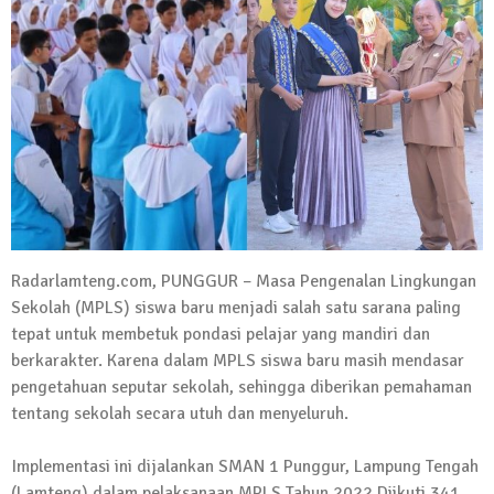
Kadus Untuk Mundur
4 September 2025 | 15:40
News Flash
iklan ucapan HUT RI
20 Agustus 2025 | 14:43
News Flash
Maling Jebol Plafon Konter HP di
Rumbia, Pelaku Ditangkap di Lamtim
26 Juli 2025 | 10:33
Radarlamteng.com, PUNGGUR – Masa Pengenalan Lingkungan
News Flash
Sekolah (MPLS) siswa baru menjadi salah satu sarana paling
Kejari Geledah Kantor Disporapar
tepat untuk membetuk pondasi pelajar yang mandiri dan
Lamteng Terkait Dugaan Korupsi Dana
berkarakter. Karena dalam MPLS siswa baru masih mendasar
Hibah Koni
pengetahuan seputar sekolah, sehingga diberikan pemahaman
16 Oktober 2024 | 05:27
tentang sekolah secara utuh dan menyeluruh.
News Flash
Berikut Jadwal Debat Kandidat Cabup-
Implementasi ini dijalankan SMAN 1 Punggur, Lampung Tengah
Cawabup Lampung Tengah
(Lamteng) dalam pelaksanaan MPLS Tahun 2022.Diikuti 341