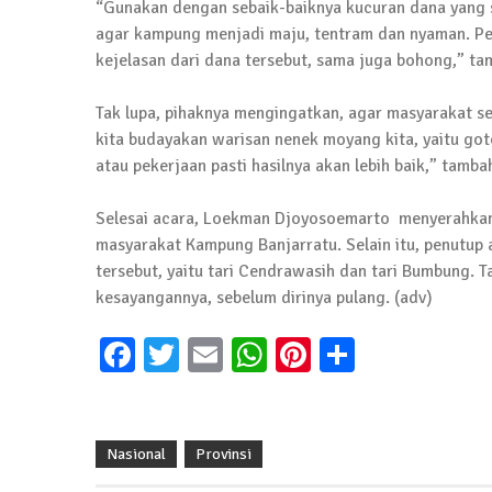
“Gunakan dengan sebaik-baiknya kucuran dana yang 
agar kampung menjadi maju, tentram dan nyaman. Pe
kejelasan dari dana tersebut, sama juga bohong,” ta
Tak lupa, pihaknya mengingatkan, agar masyarakat 
kita budayakan warisan nenek moyang kita, yaitu g
atau pekerjaan pasti hasilnya akan lebih baik,” tamba
Selesai acara, Loekman Djoyosoemarto menyerahkan s
masyarakat Kampung Banjarratu. Selain itu, penutup a
tersebut, yaitu tari Cendrawasih dan tari Bumbung.
kesayangannya, sebelum dirinya pulang. (adv)
Facebook
Twitter
Email
WhatsApp
Pinterest
Share
Nasional
Provinsi