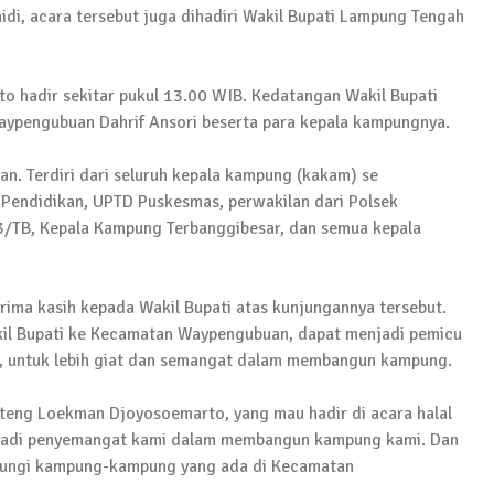
di, acara tersebut juga dihadiri Wakil Bupati Lampung Tengah
to hadir sekitar pukul 13.00 WIB. Kedatangan Wakil Bupati
aypengubuan Dahrif Ansori beserta para kepala kampungnya.
Pelaku Ditangkap di Lamtim
gan. Terdiri dari seluruh kepala kampung (kakam) se
Pendidikan, UPTD Puskesmas, perwakilan dari Polsek
/TB, Kepala Kampung Terbanggibesar, dan semua kepala
 Terkait Dugaan Korupsi Dana Hibah Koni
ima kasih kepada Wakil Bupati atas kunjungannya tersebut.
l Bupati ke Kecamatan Waypengubuan, dapat menjadi pemicu
 untuk lebih giat dan semangat dalam membangun kampung.
wabup Lampung Tengah
teng Loekman Djoyosoemarto, yang mau hadir di acara halal
menjadi penyemangat kami dalam membangun kampung kami. Dan
njungi kampung-kampung yang ada di Kecamatan