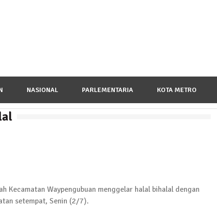
N
NASIONAL
PARLEMENTARIA
KOTA METRO
lal
a Peringatan Hari Pahlawan, Teladani Semangat Pengor
ecamatan Waypengubuan menggelar halal bihalal dengan
tan setempat, Senin (2/7).
ampung Pujobasuki, Tuntut Kadus Untuk Mundur