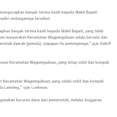
 Sejumlah Warga Kurang Mampu
mengucapkan banyak terima kasih kepada Wakil Bupati
diri undangannya tersebut.
Pujana Mengambil Berkas Penjaringan Balonkada di DPC
kan banyak terima kasih kepada Wakil Bupati, yang telah
kami masyarakat Kecamatan Waypengubuan selalu bersatu dan
ntah daerah (pemda), siapapun itu pemimpinnya,” ujar Dahrif
orkan Kasus Pengeroyokan yang Dialaminya ke Propam 
iasi Kecamatan Waypengubuan, yang tetap solid dan kompak
ksanakan Sosialisasi 4 Pilar Kebangsaan, Kali Ini Digel
t Kecamatan Waypengubuan, yang selalu solid dan kompak
a Lamteng,” ujar Loekman.
gunakan kucuran dana dari pemerintah, melalui Anggaran