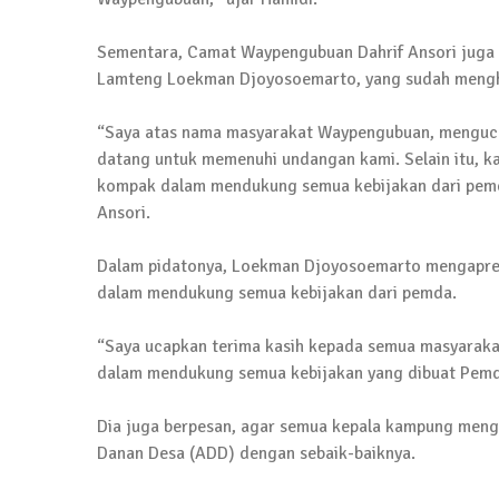
Jumat Berkah SMSI Tulang Bawang Sasar
12 Juli 2024 | 15:15
Sementara, Camat Waypengubuan Dahrif Ansori juga 
Lamteng Loekman Djoyosoemarto, yang sudah mengha
News Flash
Dengan Semangat Muda, Ida Bagus Wisnu 
“Saya atas nama masyarakat Waypengubuan, mengucap
1 Mei 2024 | 12:10
datang untuk memenuhi undangan kami. Selain itu, 
kompak dalam mendukung semua kebijakan dari pemeri
News Flash
Ansori.
Melalui Dumas, Ketua SMSI Waykanan Lap
19 Maret 2024 | 16:01
Dalam pidatonya, Loekman Djoyosoemarto mengapres
dalam mendukung semua kebijakan dari pemda.
News Flash
Anggota MPR-RI I Komang Koheri Kembali La
“Saya ucapkan terima kasih kepada semua masyaraka
dalam mendukung semua kebijakan yang dibuat Pemd
2 Februari 2024 | 11:48
Dia juga berpesan, agar semua kepala kampung meng
Danan Desa (ADD) dengan sebaik-baiknya.