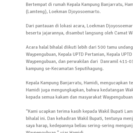
4 September 2025 | 15:40
Bertempat di rumah Kepala Kampung Banjarratu, Hami
News Flash
(Lamteng), Loekman Djoyosoemarto.
iklan ucapan HUT RI
20 Agustus 2025 | 14:43
Dari pantauan di lokasi acara, Loekman Djoyosoemar
beserta jajarannya, disambut langsung oleh Camat W
News Flash
Maling Jebol Plafon Konter HP di Rumbia, 
Acara halal bihalal diikuti lebih dari 500 tamu undan
Waypengubuan, Kepala UPTD Pertanian, Kepala UPTD 
26 Juli 2025 | 10:33
Waypengubuan, dan perwakilan dari Danramil 411-03
kampung se-Kecamatan Seputihagung.
News Flash
Kejari Geledah Kantor Disporapar Lamteng
Kepala Kampung Banjarratu, Hamidi, mengucapkan ter
16 Oktober 2024 | 05:27
Hamidi juga mengungkapkan, bahwa kedatangan Waki
kepada semua kakam dan masyarakat Waypengubuan,
News Flash
Berikut Jadwal Debat Kandidat Cabup-Ca
“Kami ucapkan terima kasih kepada Wakil Bupati Lam
13 Oktober 2024 | 12:22
bihalal ini. Dan kehadiran Wakil Bupati, tentunya 
saya harap, kedepannya beliau sering-sering mengu
News Flash
Waypengubuan,” ujar Hamidi.