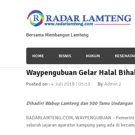
Skip
to
content
Bersama Membangun Lamteng
HOME
BISNIS
HUKUM
KESEHATA
Waypengubuan Gelar Halal Biha
News Flash
Polres Lamteng Gelar Upacar
Posted on :
4 Juli 2018 | 05:13
By
Admin 2
10 November 2025 | 14:07
Dihadiri Wabup Lamteng dan 500 Tamu Undangan
RADARLAMTENG.COM, WAYPENGUBUAN – Pemerintah K
News Flash
seluruh jajaran aparatur kampung yang ada di kecama
Puluhan Warga Dusun III Geruduk Balai K