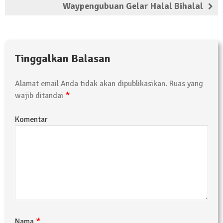
Waypengubuan Gelar Halal Bihalal
Kembali Laksanakan Sosialisasi 4 Pilar
Kebangsaan, Kali Ini Digelar di Tubaba
2 Februari 2024 | 11:48
Tinggalkan Balasan
Alamat email Anda tidak akan dipublikasikan.
Ruas yang
*
wajib ditandai
Komentar
*
Nama