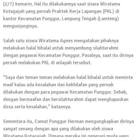
(2/7) kemarin. Hal itu dilakukannya saat siswa Wiratama
Kadus Untuk Mundur
Kotagajah yang pernah Praktek Kerja Lapangan (PKL) di
4 September 2025 | 15:40
kantor Kecamatan Punggur, Lampung Tengah (Lamteng)
News Flash
mengunjunginya.
iklan ucapan HUT RI
20 Agustus 2025 | 14:43
Salah satu siswa Wiratama Agnes mengatakan pihaknya
melakukan halal bihalal untuk menyambung silahturahmi
News Flash
dengan pegawai Kecamatan Punggur. Pasalnya, saat itu dirinya
Maling Jebol Plafon Konter HP di
pernah melakukan PKL di wilayah tersebut.
Rumbia, Pelaku Ditangkap di Lamtim
26 Juli 2025 | 10:33
“Saya dan teman teman melakukan halal bihalal untuk meminta
News Flash
maaf kalau ada kesalahan dan kekhilafan yang pernah
Kejari Geledah Kantor Disporapar
dilakukan dengan para pegawai Kecamatan Punggur. Sebab,
Lamteng Terkait Dugaan Korupsi Dana
dengan bermaafan dan bersilahturahmi dapat menghapuskan
Hibah Koni
dosa serta kesalahan,” katannya.
16 Oktober 2024 | 05:27
News Flash
Sementara itu, Camat Punggur Herman mengungkapkan dirinya
Berikut Jadwal Debat Kandidat Cabup-
sangat senang dengan apa yang dilakukan oleh siswa
Cawabup Lampung Tengah
Wiratama Kotagajah. Dimana mereka ini generasi muda yang