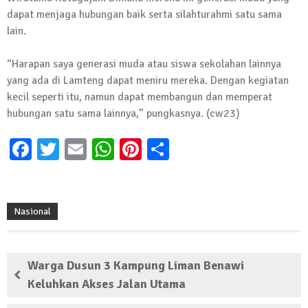
dapat menjaga hubungan baik serta silahturahmi satu sama
13 Oktober 2024 | 12:22
lain.
News Flash
Jumat Berkah SMSI Tulang Bawang
Sasar Sejumlah Warga Kurang Mampu
“Harapan saya generasi muda atau siswa sekolahan lainnya
yang ada di Lamteng dapat meniru mereka. Dengan kegiatan
12 Juli 2024 | 15:15
kecil seperti itu, namun dapat membangun dan memperat
News Flash
hubungan satu sama lainnya,” pungkasnya. (cw23)
Dengan Semangat Muda, Ida Bagus
Wisnu Pujana Mengambil Berkas
Facebook
Twitter
Email
WhatsApp
Pinterest
Share
Penjaringan Balonkada di DPC PDI P
Lamtim
1 Mei 2024 | 12:10
News Flash
Nasional
Melalui Dumas, Ketua SMSI Waykanan
Laporkan Kasus Pengeroyokan yang
Dialaminya ke Propam Polda Lampung
Warga Dusun 3 Kampung Liman Benawi
19 Maret 2024 | 16:01
Keluhkan Akses Jalan Utama
News Flash
Anggota MPR-RI I Komang Koheri