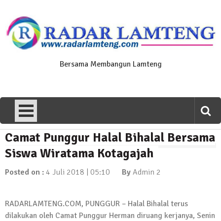
Skip
to
content
Bersama Membangun Lamteng
Camat Punggur Halal Bihalal Bersama
News Flash
Polres Lamteng Gelar Upacara
Siswa Wiratama Kotagajah
Peringatan Hari Pahlawan, Teladani
Semangat Pengorbanan untuk Bangsa
Posted on :
4 Juli 2018 | 05:10
By
Admin 2
10 November 2025 | 14:07
News Flash
RADARLAMTENG.COM, PUNGGUR – Halal Bihalal terus
Puluhan Warga Dusun III Geruduk
dilakukan oleh Camat Punggur Herman diruang kerjanya, Senin
Balai Kampung Pujobasuki, Tuntut