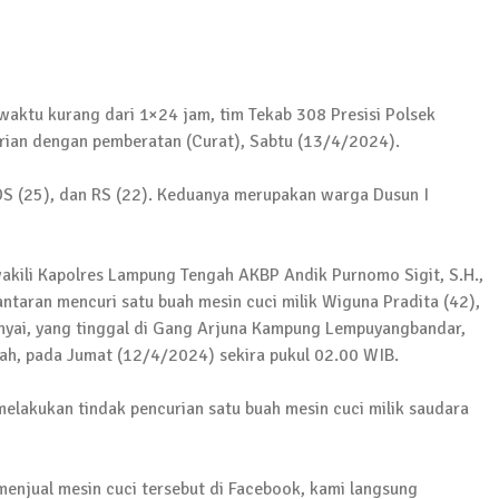
tu kurang dari 1×24 jam, tim Tekab 308 Presisi Polsek
ian dengan pemberatan (Curat), Sabtu (13/4/2024).
Pelaku Ditangkap di Lamtim
DS (25), dan RS (22). Keduanya merupakan warga Dusun I
akili Kapolres Lampung Tengah AKBP Andik Purnomo Sigit, S.H.,
 Terkait Dugaan Korupsi Dana Hibah Koni
taran mencuri satu buah mesin cuci milik Wiguna Pradita (42),
ai, yang tinggal di Gang Arjuna Kampung Lempuyangbandar,
, pada Jumat (12/4/2024) sekira pukul 02.00 WIB.
wabup Lampung Tengah
melakukan tindak pencurian satu buah mesin cuci milik saudara
enjual mesin cuci tersebut di Facebook, kami langsung