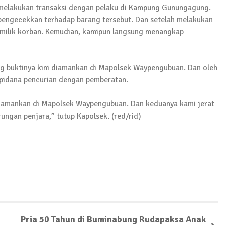
 Sejumlah Warga Kurang Mampu
 melakukan transaksi dengan pelaku di Kampung Gunungagung.
pengecekkan terhadap barang tersebut. Dan setelah melakukan
 milik korban. Kemudian, kamipun langsung menangkap
Pujana Mengambil Berkas Penjaringan Balonkada di DPC
ng buktinya kini diamankan di Mapolsek Waypengubuan. Dan oleh
k pidana pencurian dengan pemberatan.
orkan Kasus Pengeroyokan yang Dialaminya ke Propam 
mi amankan di Mapolsek Waypengubuan. Dan keduanya kami jerat
ngan penjara,” tutup Kapolsek. (red/rid)
ksanakan Sosialisasi 4 Pilar Kebangsaan, Kali Ini Digel
Pria 50 Tahun di Buminabung Rudapaksa Anak