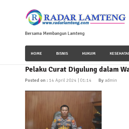
Skip
to
content
Bersama Membangun Lamteng
HOME
BISNIS
HUKUM
KESEHATA
Pelaku Curat Digulung dalam W
News Flash
Polres Lamteng Gelar Upacar
Posted on :
14 April 2024 | 01:14
By
admin
10 November 2025 | 14:07
News Flash
Puluhan Warga Dusun III Geruduk Balai K