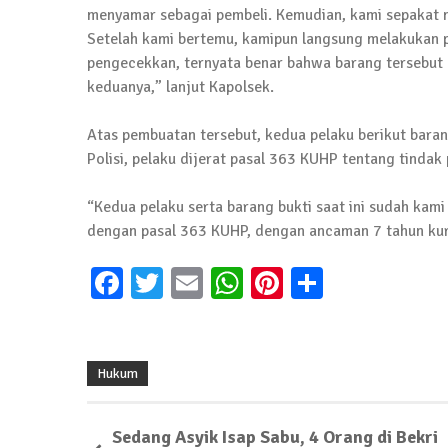
Jumat Berkah SMSI Tulang Bawang Sasar
menyamar sebagai pembeli. Kemudian, kami sepakat
12 Juli 2024 | 15:15
Setelah kami bertemu, kamipun langsung melakukan 
pengecekkan, ternyata benar bahwa barang tersebut
News Flash
keduanya,” lanjut Kapolsek.
Dengan Semangat Muda, Ida Bagus Wisnu 
Atas pembuatan tersebut, kedua pelaku berikut bara
1 Mei 2024 | 12:10
Polisi, pelaku dijerat pasal 363 KUHP tentang tinda
News Flash
Melalui Dumas, Ketua SMSI Waykanan Lap
“Kedua pelaku serta barang bukti saat ini sudah ka
dengan pasal 363 KUHP, dengan ancaman 7 tahun kuru
19 Maret 2024 | 16:01
Facebook
Twitter
Email
WhatsApp
Pinterest
Share
News Flash
Anggota MPR-RI I Komang Koheri Kembali La
2 Februari 2024 | 11:48
Hukum
Sedang Asyik Isap Sabu, 4 Orang di Bekri