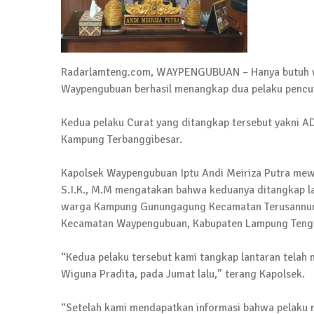
4 September 2025 | 15:40
News Flash
iklan ucapan HUT RI
20 Agustus 2025 | 14:43
Radarlamteng.com, WAYPENGUBUAN – Hanya butuh wak
Waypengubuan berhasil menangkap dua pelaku pencur
News Flash
Maling Jebol Plafon Konter HP di Rumbia, 
Kedua pelaku Curat yang ditangkap tersebut yakni A
26 Juli 2025 | 10:33
Kampung Terbanggibesar.
News Flash
Kapolsek Waypengubuan Iptu Andi Meiriza Putra mew
Kejari Geledah Kantor Disporapar Lamteng
S.I.K., M.M mengatakan bahwa keduanya ditangkap lan
16 Oktober 2024 | 05:27
warga Kampung Gunungagung Kecamatan Terusannuny
Kecamatan Waypengubuan, Kabupaten Lampung Tengah
News Flash
Berikut Jadwal Debat Kandidat Cabup-Ca
“Kedua pelaku tersebut kami tangkap lantaran telah 
13 Oktober 2024 | 12:22
Wiguna Pradita, pada Jumat lalu,” terang Kapolsek.
News Flash
“Setelah kami mendapatkan informasi bahwa pelaku m