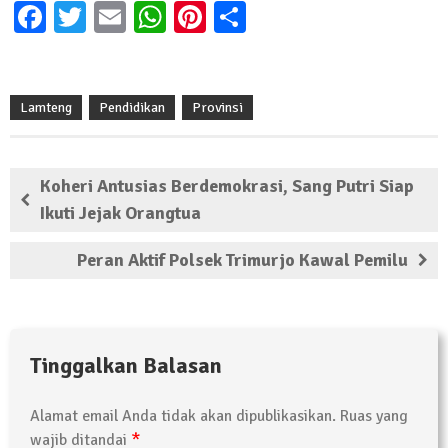
Facebook
Twitter
Email
WhatsApp
Pinterest
Share
Kembali Laksanakan Sosialisasi 4 Pilar
Kebangsaan, Kali Ini Digelar di Tubaba
2 Februari 2024 | 11:48
Lamteng
Pendidikan
Provinsi
Koheri Antusias Berdemokrasi, Sang Putri Siap
Ikuti Jejak Orangtua
Peran Aktif Polsek Trimurjo Kawal Pemilu
Tinggalkan Balasan
Alamat email Anda tidak akan dipublikasikan.
Ruas yang
*
wajib ditandai