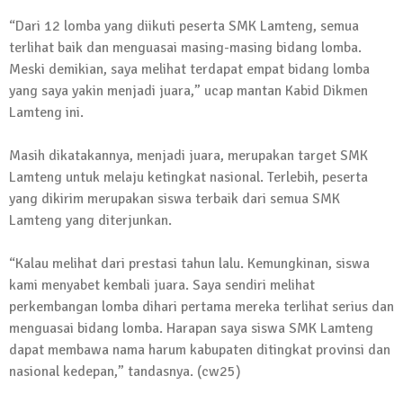
13 Oktober 2024 | 12:22
“Dari 12 lomba yang diikuti peserta SMK Lamteng, semua
News Flash
terlihat baik dan menguasai masing-masing bidang lomba.
Jumat Berkah SMSI Tulang Bawang
Meski demikian, saya melihat terdapat empat bidang lomba
Sasar Sejumlah Warga Kurang Mampu
yang saya yakin menjadi juara,” ucap mantan Kabid Dikmen
12 Juli 2024 | 15:15
Lamteng ini.
News Flash
Dengan Semangat Muda, Ida Bagus
Masih dikatakannya, menjadi juara, merupakan target SMK
Wisnu Pujana Mengambil Berkas
Lamteng untuk melaju ketingkat nasional. Terlebih, peserta
Penjaringan Balonkada di DPC PDI P
yang dikirim merupakan siswa terbaik dari semua SMK
Lamtim
Lamteng yang diterjunkan.
1 Mei 2024 | 12:10
“Kalau melihat dari prestasi tahun lalu. Kemungkinan, siswa
News Flash
Melalui Dumas, Ketua SMSI Waykanan
kami menyabet kembali juara. Saya sendiri melihat
Laporkan Kasus Pengeroyokan yang
perkembangan lomba dihari pertama mereka terlihat serius dan
Dialaminya ke Propam Polda Lampung
menguasai bidang lomba. Harapan saya siswa SMK Lamteng
dapat membawa nama harum kabupaten ditingkat provinsi dan
19 Maret 2024 | 16:01
nasional kedepan,” tandasnya. (cw25)
News Flash
Anggota MPR-RI I Komang Koheri