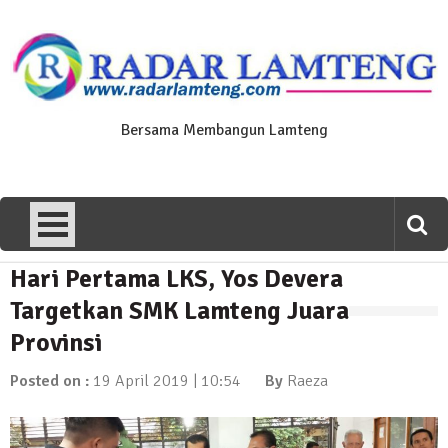
Skip
to
content
Bersama Membangun Lamteng
Hari Pertama LKS, Yos Devera
News Flash
Polres Lamteng Gelar Upacara
Targetkan SMK Lamteng Juara
Peringatan Hari Pahlawan, Teladani
Provinsi
Semangat Pengorbanan untuk Bangsa
10 November 2025 | 14:07
Posted on :
19 April 2019 | 10:54
By
Raeza
News Flash
Puluhan Warga Dusun III Geruduk
Balai Kampung Pujobasuki, Tuntut