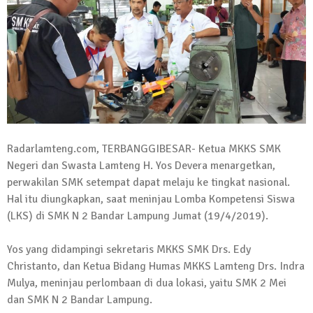
Kadus Untuk Mundur
4 September 2025 | 15:40
News Flash
iklan ucapan HUT RI
20 Agustus 2025 | 14:43
News Flash
Maling Jebol Plafon Konter HP di
Radarlamteng.com, TERBANGGIBESAR- Ketua MKKS SMK
Rumbia, Pelaku Ditangkap di Lamtim
Negeri dan Swasta Lamteng H. Yos Devera menargetkan,
26 Juli 2025 | 10:33
perwakilan SMK setempat dapat melaju ke tingkat nasional.
News Flash
Hal itu diungkapkan, saat meninjau Lomba Kompetensi Siswa
Kejari Geledah Kantor Disporapar
(LKS) di SMK N 2 Bandar Lampung Jumat (19/4/2019).
Lamteng Terkait Dugaan Korupsi Dana
Hibah Koni
Yos yang didampingi sekretaris MKKS SMK Drs. Edy
16 Oktober 2024 | 05:27
Christanto, dan Ketua Bidang Humas MKKS Lamteng Drs. Indra
News Flash
Mulya, meninjau perlombaan di dua lokasi, yaitu SMK 2 Mei
Berikut Jadwal Debat Kandidat Cabup-
dan SMK N 2 Bandar Lampung.
Cawabup Lampung Tengah