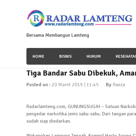
Skip
to
content
Bersama Membangun Lamteng
HOME
BISNIS
HUKUM
KESEHATA
Tiga Bandar Sabu Dibekuk, Ama
News Flash
Polres Lamteng Gelar Upacar
Posted on :
20 Maret 2019 | 11:45
By
Raeza
10 November 2025 | 14:07
Radarlamteng.com, GUNUNGSUGIH – Satuan Narkoba 
pengedar narkotika jenis sabu-sabu. Dari tangan par
sudah siap diedarkan.
News Flash
Puluhan Warga Dusun III Geruduk Balai K
Wakapolres Lampung Tengah, Kompol Harto Agung C