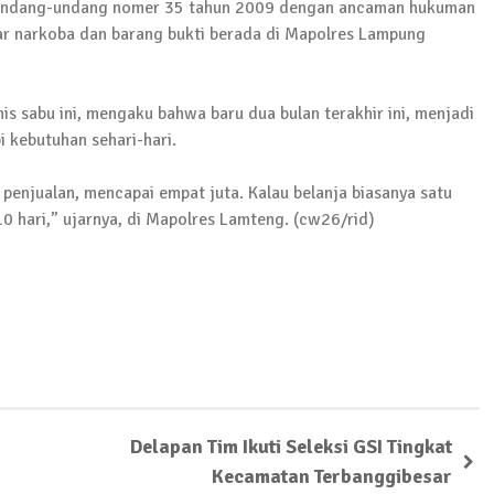
 Sejumlah Warga Kurang Mampu
4 Undang-undang nomer 35 tahun 2009 dengan ancaman hukuman
dar narkoba dan barang bukti berada di Mapolres Lampung
s sabu ini, mengaku bahwa baru dua bulan terakhir ini, menjadi
Pujana Mengambil Berkas Penjaringan Balonkada di DPC
i kebutuhan sehari-hari.
l penjualan, mencapai empat juta. Kalau belanja biasanya satu
10 hari,” ujarnya, di Mapolres Lamteng. (cw26/rid)
orkan Kasus Pengeroyokan yang Dialaminya ke Propam 
ksanakan Sosialisasi 4 Pilar Kebangsaan, Kali Ini Digel
Delapan Tim Ikuti Seleksi GSI Tingkat
Kecamatan Terbanggibesar