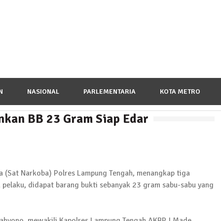
N
NASIONAL
PARLEMENTARIA
KOTA METRO
nkan BB 23 Gram Siap Edar
a Peringatan Hari Pahlawan, Teladani Semangat Pengor
(Sat Narkoba) Polres Lampung Tengah, menangkap tiga
a pelaku, didapat barang bukti sebanyak 23 gram sabu-sabu yang
ampung Pujobasuki, Tuntut Kadus Untuk Mundur
ahyono, mewakili Kapolres Lampung Tengah AKBP I Made