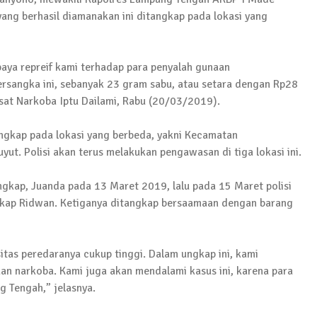
ng berhasil diamanakan ini ditangkap pada lokasi yang
aya repreif kami terhadap para penyalah gunaan
tersangka ini, sebanyak 23 gram sabu, atau setara dengan Rp28
sat Narkoba Iptu Dailami, Rabu (20/03/2019).
Pelaku Ditangkap di Lamtim
angkap pada lokasi yang berbeda, yakni Kecamatan
ut. Polisi akan terus melakukan pengawasan di tiga lokasi ini.
 Terkait Dugaan Korupsi Dana Hibah Koni
ngkap, Juanda pada 13 Maret 2019, lalu pada 15 Maret polisi
gkap Ridwan. Ketiganya ditangkap bersaamaan dengan barang
wabup Lampung Tengah
sitas peredaranya cukup tinggi. Dalam ungkap ini, kami
n narkoba. Kami juga akan mendalami kasus ini, karena para
g Tengah,” jelasnya.