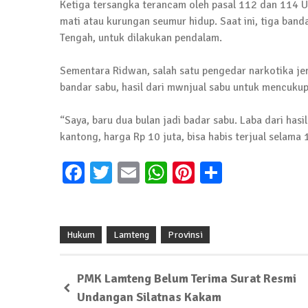
Jumat Berkah SMSI Tulang Bawang Sasar
Ketiga tersangka terancam oleh pasal 112 dan 11
mati atau kurungan seumur hidup. Saat ini, tiga ban
12 Juli 2024 | 15:15
Tengah, untuk dilakukan pendalam.
News Flash
Sementara Ridwan, salah satu pengedar narkotika jeni
Dengan Semangat Muda, Ida Bagus Wisnu 
bandar sabu, hasil dari mwnjual sabu untuk mencukup
1 Mei 2024 | 12:10
“Saya, baru dua bulan jadi badar sabu. Laba dari hasi
News Flash
kantong, harga Rp 10 juta, bisa habis terjual selama 
Melalui Dumas, Ketua SMSI Waykanan Lap
19 Maret 2024 | 16:01
Facebook
Twitter
Email
WhatsApp
Pinterest
Share
News Flash
Anggota MPR-RI I Komang Koheri Kembali La
2 Februari 2024 | 11:48
Hukum
Lamteng
Provinsi
PMK Lamteng Belum Terima Surat Resmi
Undangan Silatnas Kakam