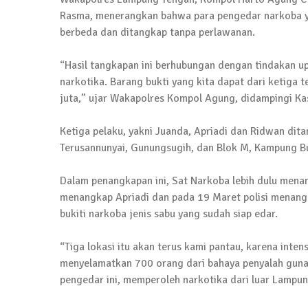
4 September 2025 | 15:40
Rasma, menerangkan bahwa para pengedar narkoba ya
News Flash
berbeda dan ditangkap tanpa perlawanan.
iklan ucapan HUT RI
20 Agustus 2025 | 14:43
“Hasil tangkapan ini berhubungan dengan tindakan up
narkotika. Barang bukti yang kita dapat dari ketiga 
News Flash
juta,” ujar Wakapolres Kompol Agung, didampingi Ka
Maling Jebol Plafon Konter HP di Rumbia, 
26 Juli 2025 | 10:33
Ketiga pelaku, yakni Juanda, Apriadi dan Ridwan dit
Terusannunyai, Gunungsugih, dan Blok M, Kampung Buy
News Flash
Kejari Geledah Kantor Disporapar Lamteng
Dalam penangkapan ini, Sat Narkoba lebih dulu mena
16 Oktober 2024 | 05:27
menangkap Apriadi dan pada 19 Maret polisi menan
bukiti narkoba jenis sabu yang sudah siap edar.
News Flash
Berikut Jadwal Debat Kandidat Cabup-Ca
“Tiga lokasi itu akan terus kami pantau, karena inten
menyelamatkan 700 orang dari bahaya penyalah gunaa
13 Oktober 2024 | 12:22
pengedar ini, memperoleh narkotika dari luar Lampun
News Flash