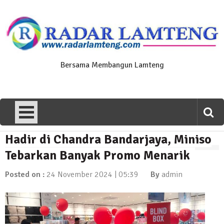
Skip
to
content
Bersama Membangun Lamteng
Hadir di Chandra Bandarjaya, Miniso
News Flash
Polres Lamteng Gelar Upacara
Tebarkan Banyak Promo Menarik
Peringatan Hari Pahlawan, Teladani
Semangat Pengorbanan untuk Bangsa
Posted on :
24 November 2024 | 05:39
By
admin
10 November 2025 | 14:07
News Flash
Puluhan Warga Dusun III Geruduk
Balai Kampung Pujobasuki, Tuntut