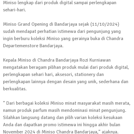
Miniso lengkap dari produk digital sampai perlengkapan
13 Oktober 2024 | 12:22
sehari-hari.
News Flash
Jumat Berkah SMSI Tulang Bawang
Miniso Grand Opening di Bandarjaya sejak (11/10/2024)
Sasar Sejumlah Warga Kurang Mampu
sudah mendapat perhatian istimewa dari pengunjung yang
12 Juli 2024 | 15:15
ingin berburu koleksi Miniso yang gerainya buka di Chandra
News Flash
Departemenstore Bandarjaya.
Dengan Semangat Muda, Ida Bagus
Wisnu Pujana Mengambil Berkas
Kepala Miniso di Chandra Bandarjaya Rozi Kurniawan
Penjaringan Balonkada di DPC PDI P
mengatakan beragam pilihan produk mulai dari produk digital,
Lamtim
perlengkapan sehari hari, aksesori, stationery dan
1 Mei 2024 | 12:10
perlengkapan lainnya dengan desain yang unik, sederhana dan
News Flash
berkualitas.
Melalui Dumas, Ketua SMSI Waykanan
Laporkan Kasus Pengeroyokan yang
” Dari berbagai koleksi Miniso minat masyarakat masih merata,
Dialaminya ke Propam Polda Lampung
namun produk parfum masih mendominasi minat pengunjung.
Silahkan langsung datang dan pilih varian koleksi kesukaan
19 Maret 2024 | 16:01
Anda dan dapatkan promo istimewa ini hingga akhir bulan
News Flash
Anggota MPR-RI I Komang Koheri
November 2024 di Miniso Chandra Bandarjaya,” ajaknya.