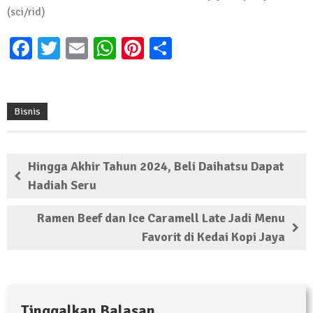
Kembali Laksanakan Sosialisasi 4 Pilar
(sci/rid)
Kebangsaan, Kali Ini Digelar di Tubaba
Facebook
Twitter
Email
WhatsApp
Pinterest
Share
2 Februari 2024 | 11:48
Bisnis
Hingga Akhir Tahun 2024, Beli Daihatsu Dapat
Hadiah Seru
Ramen Beef dan Ice Caramell Late Jadi Menu
Favorit di Kedai Kopi Jaya
Tinggalkan Balasan