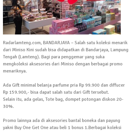
Kadus Untuk Mundur
4 September 2025 | 15:40
News Flash
iklan ucapan HUT RI
20 Agustus 2025 | 14:43
Radarlamteng.com, BANDARJAYA – Salah satu koleksi menarik
dari Miniso Kini sudah bisa didapatkan di Bandarjaya, Lampung
News Flash
Maling Jebol Plafon Konter HP di
Tengah (Lamteng). Bagi para penggemar yang suka
Rumbia, Pelaku Ditangkap di Lamtim
mengkoleksi aksesories dari Miniso dengan berbagai promo
menariknya.
26 Juli 2025 | 10:33
News Flash
Ada Gift minimal belanja parfume pria Rp 99.900 dan diffucer
Kejari Geledah Kantor Disporapar
Rp 159.900,- bisa dapat salah satu dari Gift tersebut.
Lamteng Terkait Dugaan Korupsi Dana
Selain itu, ada gelas, Tote bag, dompet potongan diskon 20-
Hibah Koni
30%.
16 Oktober 2024 | 05:27
News Flash
Promo lainnya ada di aksesories bantal boneka dan payung
Berikut Jadwal Debat Kandidat Cabup-
yakni Buy One Get One atau beli 1 bonus 1.Berbagai koleksi
Cawabup Lampung Tengah