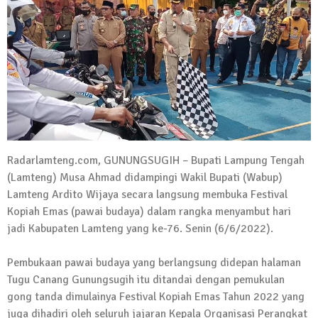
Kadus Untuk Mundur
4 September 2025 | 15:40
News Flash
iklan ucapan HUT RI
20 Agustus 2025 | 14:43
News Flash
Maling Jebol Plafon Konter HP di
Rumbia, Pelaku Ditangkap di Lamtim
Radarlamteng.com, GUNUNGSUGIH – Bupati Lampung Tengah
26 Juli 2025 | 10:33
(Lamteng) Musa Ahmad didampingi Wakil Bupati (Wabup)
News Flash
Lamteng Ardito Wijaya secara langsung membuka Festival
Kejari Geledah Kantor Disporapar
Kopiah Emas (pawai budaya) dalam rangka menyambut hari
Lamteng Terkait Dugaan Korupsi Dana
jadi Kabupaten Lamteng yang ke-76. Senin (6/6/2022).
Hibah Koni
Pembukaan pawai budaya yang berlangsung didepan halaman
16 Oktober 2024 | 05:27
Tugu Canang Gunungsugih itu ditandai dengan pemukulan
News Flash
Berikut Jadwal Debat Kandidat Cabup-
gong tanda dimulainya Festival Kopiah Emas Tahun 2022 yang
Cawabup Lampung Tengah
juga dihadiri oleh seluruh jajaran Kepala Organisasi Perangkat