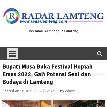
Skip
to
content
Bersama Membangun Lamteng
Bupati Musa Buka Festival Kopiah
News Flash
Polres Lamteng Gelar Upacara
Emas 2022, Gali Potensi Seni dan
Peringatan Hari Pahlawan, Teladani
Budaya di Lamteng
Semangat Pengorbanan untuk Bangsa
10 November 2025 | 14:07
Posted on :
6 Juni 2022 | 12:37
By
admin
News Flash
Puluhan Warga Dusun III Geruduk
Balai Kampung Pujobasuki, Tuntut