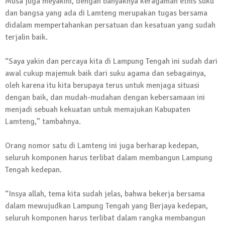
Musa juga meyakini, dengan banyaknya keragaman etnis suku
Kembali Laksanakan Sosialisasi 4 Pilar
dan bangsa yang ada di Lamteng merupakan tugas bersama
Kebangsaan, Kali Ini Digelar di Tubaba
didalam mempertahankan persatuan dan kesatuan yang sudah
2 Februari 2024 | 11:48
terjalin baik.
“Saya yakin dan percaya kita di Lampung Tengah ini sudah dari
awal cukup majemuk baik dari suku agama dan sebagainya,
oleh karena itu kita berupaya terus untuk menjaga situasi
dengan baik, dan mudah-mudahan dengan kebersamaan ini
menjadi sebuah kekuatan untuk memajukan Kabupaten
Lamteng,” tambahnya.
Orang nomor satu di Lamteng ini juga berharap kedepan,
seluruh komponen harus terlibat dalam membangun Lampung
Tengah kedepan.
“Insya allah, tema kita sudah jelas, bahwa bekerja bersama
dalam mewujudkan Lampung Tengah yang Berjaya kedepan,
seluruh komponen harus terlibat dalam rangka membangun