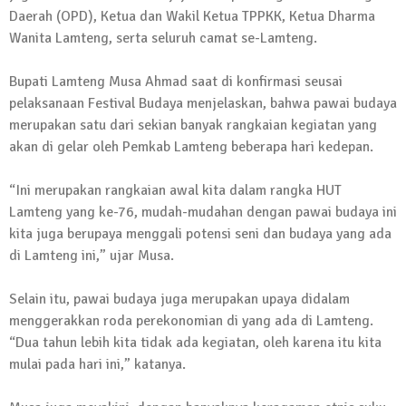
Daerah (OPD), Ketua dan Wakil Ketua TPPKK, Ketua Dharma
13 Oktober 2024 | 12:22
Wanita Lamteng, serta seluruh camat se-Lamteng.
News Flash
Jumat Berkah SMSI Tulang Bawang
Bupati Lamteng Musa Ahmad saat di konfirmasi seusai
Sasar Sejumlah Warga Kurang Mampu
pelaksanaan Festival Budaya menjelaskan, bahwa pawai budaya
12 Juli 2024 | 15:15
merupakan satu dari sekian banyak rangkaian kegiatan yang
News Flash
akan di gelar oleh Pemkab Lamteng beberapa hari kedepan.
Dengan Semangat Muda, Ida Bagus
Wisnu Pujana Mengambil Berkas
“Ini merupakan rangkaian awal kita dalam rangka HUT
Penjaringan Balonkada di DPC PDI P
Lamteng yang ke-76, mudah-mudahan dengan pawai budaya ini
Lamtim
kita juga berupaya menggali potensi seni dan budaya yang ada
1 Mei 2024 | 12:10
di Lamteng ini,” ujar Musa.
News Flash
Melalui Dumas, Ketua SMSI Waykanan
Selain itu, pawai budaya juga merupakan upaya didalam
Laporkan Kasus Pengeroyokan yang
menggerakkan roda perekonomian di yang ada di Lamteng.
Dialaminya ke Propam Polda Lampung
“Dua tahun lebih kita tidak ada kegiatan, oleh karena itu kita
19 Maret 2024 | 16:01
mulai pada hari ini,” katanya.
News Flash
Anggota MPR-RI I Komang Koheri