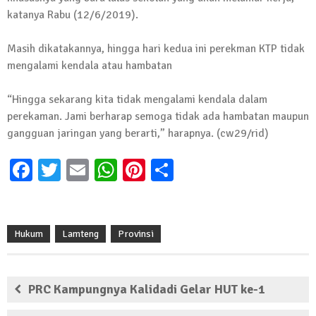
katanya Rabu (12/6/2019).
13 Oktober 2024 | 12:22
News Flash
Jumat Berkah SMSI Tulang Bawang
Masih dikatakannya, hingga hari kedua ini perekman KTP tidak
Sasar Sejumlah Warga Kurang Mampu
mengalami kendala atau hambatan
12 Juli 2024 | 15:15
“Hingga sekarang kita tidak mengalami kendala dalam
News Flash
perekaman. Jami berharap semoga tidak ada hambatan maupun
Dengan Semangat Muda, Ida Bagus
gangguan jaringan yang berarti,” harapnya. (cw29/rid)
Wisnu Pujana Mengambil Berkas
Penjaringan Balonkada di DPC PDI P
Facebook
Twitter
Email
WhatsApp
Pinterest
Share
Lamtim
1 Mei 2024 | 12:10
News Flash
Melalui Dumas, Ketua SMSI Waykanan
Hukum
Lamteng
Provinsi
Laporkan Kasus Pengeroyokan yang
Dialaminya ke Propam Polda Lampung
19 Maret 2024 | 16:01
PRC Kampungnya Kalidadi Gelar HUT ke-1
News Flash
Anggota MPR-RI I Komang Koheri