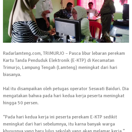
Kadus Untuk Mundur
4 September 2025 | 15:40
News Flash
iklan ucapan HUT RI
20 Agustus 2025 | 14:43
News Flash
Radarlamteng.com, TRIMURJO – Pasca libur lebaran perekam
Maling Jebol Plafon Konter HP di
Kartu Tanda Penduduk Elektronik (E-KTP) di Kecamatan
Rumbia, Pelaku Ditangkap di Lamtim
Trimurjo, Lampung Tengah (Lamteng) meningkat dari hari
26 Juli 2025 | 10:33
biasanya.
News Flash
Kejari Geledah Kantor Disporapar
Hal itu disampaikan oleh petugas operator Seswati Baiduri. Dia
Lamteng Terkait Dugaan Korupsi Dana
mengatakan bahwa pada hari kedua kerja peserta meningkat
Hibah Koni
hingga 50 persen.
16 Oktober 2024 | 05:27
News Flash
“Pada hari kedua kerja ini peserta perekam E-KTP sedikit
Berikut Jadwal Debat Kandidat Cabup-
meningkat dari hari sebelumnya, itu karna banyak warga
Cawabup Lampung Tengah
khususnya yang baru lulus sekolah yang akan melamar kerja,”