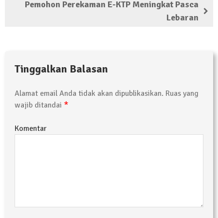
Pemohon Perekaman E-KTP Meningkat Pasca
Kembali Laksanakan Sosialisasi 4 Pilar
Lebaran
Kebangsaan, Kali Ini Digelar di Tubaba
2 Februari 2024 | 11:48
Tinggalkan Balasan
Alamat email Anda tidak akan dipublikasikan.
Ruas yang
*
wajib ditandai
Komentar