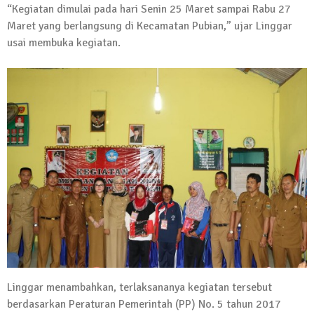
“Kegiatan dimulai pada hari Senin 25 Maret sampai Rabu 27
13 Oktober 2024 | 12:22
Maret yang berlangsung di Kecamatan Pubian,” ujar Linggar
News Flash
usai membuka kegiatan.
Jumat Berkah SMSI Tulang Bawang
Sasar Sejumlah Warga Kurang Mampu
12 Juli 2024 | 15:15
News Flash
Dengan Semangat Muda, Ida Bagus
Wisnu Pujana Mengambil Berkas
Penjaringan Balonkada di DPC PDI P
Lamtim
1 Mei 2024 | 12:10
News Flash
Melalui Dumas, Ketua SMSI Waykanan
Laporkan Kasus Pengeroyokan yang
Dialaminya ke Propam Polda Lampung
19 Maret 2024 | 16:01
Linggar menambahkan, terlaksananya kegiatan tersebut
News Flash
berdasarkan Peraturan Pemerintah (PP) No. 5 tahun 2017
Anggota MPR-RI I Komang Koheri