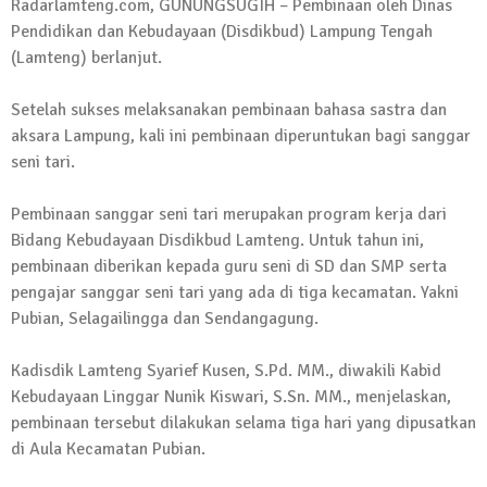
Radarlamteng.com, GUNUNGSUGIH – Pembinaan oleh Dinas
Kadus Untuk Mundur
Pendidikan dan Kebudayaan (Disdikbud) Lampung Tengah
4 September 2025 | 15:40
(Lamteng) berlanjut.
News Flash
iklan ucapan HUT RI
Setelah sukses melaksanakan pembinaan bahasa sastra dan
20 Agustus 2025 | 14:43
aksara Lampung, kali ini pembinaan diperuntukan bagi sanggar
seni tari.
News Flash
Maling Jebol Plafon Konter HP di
Pembinaan sanggar seni tari merupakan program kerja dari
Rumbia, Pelaku Ditangkap di Lamtim
Bidang Kebudayaan Disdikbud Lamteng. Untuk tahun ini,
pembinaan diberikan kepada guru seni di SD dan SMP serta
26 Juli 2025 | 10:33
pengajar sanggar seni tari yang ada di tiga kecamatan. Yakni
News Flash
Kejari Geledah Kantor Disporapar
Pubian, Selagailingga dan Sendangagung.
Lamteng Terkait Dugaan Korupsi Dana
Kadisdik Lamteng Syarief Kusen, S.Pd. MM., diwakili Kabid
Hibah Koni
Kebudayaan Linggar Nunik Kiswari, S.Sn. MM., menjelaskan,
16 Oktober 2024 | 05:27
pembinaan tersebut dilakukan selama tiga hari yang dipusatkan
News Flash
di Aula Kecamatan Pubian.
Berikut Jadwal Debat Kandidat Cabup-
Cawabup Lampung Tengah