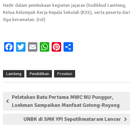
Hadir dalam pembukaan kegiatan jajaran Disdikbud Lamteng,
Ketua Kelompok Kerja Kepala Sekolah (K3S), serta peserta dari
tiga kecamatan. (rid)
Facebook
Twitter
Email
WhatsApp
Pinterest
Share
Lamteng
Pendidikan
Provinsi
Peletakan Batu Pertama MWC NU Punggur,
Loekman Sampaikan Manfaat Gotong-Royong
UNBK di SMK YPI Seputihmataram Lancar