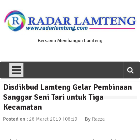
Skip
to
content
Bersama Membangun Lamteng
Disdikbud Lamteng Gelar Pembinaan
News Flash
Polres Lamteng Gelar Upacara
Sanggar Seni Tari untuk Tiga
Peringatan Hari Pahlawan, Teladani
Kecamatan
Semangat Pengorbanan untuk Bangsa
10 November 2025 | 14:07
Posted on :
26 Maret 2019 | 06:19
By
Raeza
News Flash
Puluhan Warga Dusun III Geruduk
Balai Kampung Pujobasuki, Tuntut