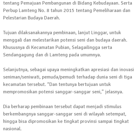
tentang Pemajuan Pembangunan di Bidang Kebudayaan. Serta
Kembali Laksanakan Sosialisasi 4 Pilar
Perbup Lamteng No. 8 tahun 2015 tentang Pemeliharaan dan
Kebangsaan, Kali Ini Digelar di Tubaba
Pelestarian Budaya Daerah.
2 Februari 2024 | 11:48
Tujuan dilaksanakannya pembinaan, lanjut Linggar, untuk
menggali dan melestarikan potensi seni dan budaya daerah.
Khususnya di Kecamatan Pubian, Selagailingga serta
Sendangagung dan di Lamteng pada umumnya.
Selanjutnya, sebagai upaya meningkatkan apresiasi dan inovasi
seniman/seniwati, pemuda/pemudi terhadap dunia seni di tiga
kecamatan tersebut. “Dan tentunya bertujuan untuk
mempromosikan potensi sanggar-sanggar seni,” jelasnya.
Dia berharap pembinaan tersebut dapat menjadi stimulus
berkembangnya sanggar-sanggar seni di wilayah setempat,
hingga bisa dipromosikan ke tingkat provinsi sampai tingkat
nasional.