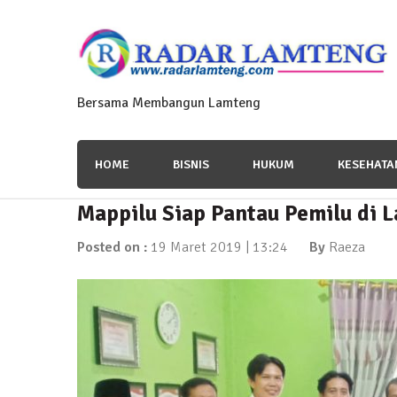
Skip
to
content
Bersama Membangun Lamteng
HOME
BISNIS
HUKUM
KESEHATA
Mappilu Siap Pantau Pemilu di 
News Flash
Polres Lamteng Gelar Upacar
Posted on :
19 Maret 2019 | 13:24
By
Raeza
10 November 2025 | 14:07
News Flash
Puluhan Warga Dusun III Geruduk Balai K