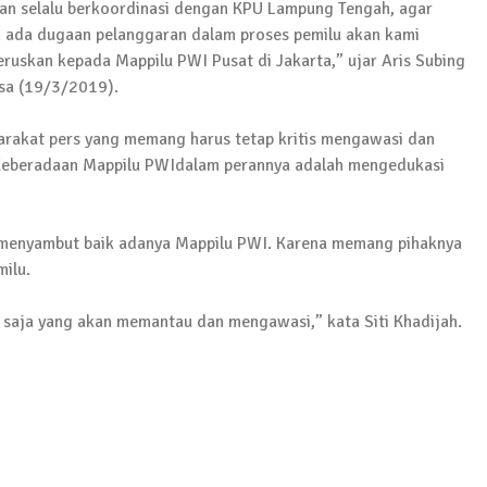
 Sejumlah Warga Kurang Mampu
an selalu berkoordinasi dengan KPU Lampung Tengah, agar
pun ada dugaan pelanggaran dalam proses pemilu akan kami
ruskan kepada Mappilu PWI Pusat di Jakarta,” ujar Aris Subing
asa (19/3/2019).
Pujana Mengambil Berkas Penjaringan Balonkada di DPC
arakat pers yang memang harus tetap kritis mengawasi dan
“Keberadaan Mappilu PWIdalam perannya adalah mengedukasi
orkan Kasus Pengeroyokan yang Dialaminya ke Propam 
 menyambut baik adanya Mappilu PWI. Karena memang pihaknya
ilu.
a saja yang akan memantau dan mengawasi,” kata Siti Khadijah.
ksanakan Sosialisasi 4 Pilar Kebangsaan, Kali Ini Digel