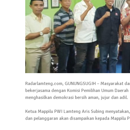
4 September 2025 | 15:40
News Flash
iklan ucapan HUT RI
20 Agustus 2025 | 14:43
News Flash
Maling Jebol Plafon Konter HP di Rumbia, 
26 Juli 2025 | 10:33
News Flash
Kejari Geledah Kantor Disporapar Lamteng
16 Oktober 2024 | 05:27
Radarlamteng.com, GUNUNGSUGIH – Masyarakat dan 
bekerjasama dengan Komisi Pemilihan Umum Daerah 
News Flash
menghasilkan demokrasi bersih aman, jujur dan adil.
Berikut Jadwal Debat Kandidat Cabup-Ca
Ketua Mappilu PWI Lamteng Aris Subing menyatakan, 
13 Oktober 2024 | 12:22
dan pelanggaran akan disampaikan kepada Mappilu Pr
News Flash