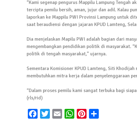
Jumat Berkah SMSI Tulang Bawang Sasar
“Kami segenap pengurus Mappilu Lampung Tengah ak
tercipta pemilu bersih, aman, jujur dan adil. Kalau 
12 Juli 2024 | 15:15
laporkan ke Mappilu PWI Provinsi Lampung untuk dite
saat beraudiensi dengan jajaran KPUD Lamteng, Sel
News Flash
Dengan Semangat Muda, Ida Bagus Wisnu 
Dia menjelaskan Mapilu PWI adalah bagian dari masy
1 Mei 2024 | 12:10
mengembangkan pendidikan politik di masyarakat. 
politik di tengah masyarakat,” ujarnya.
News Flash
Melalui Dumas, Ketua SMSI Waykanan Lap
Sementara Komisioner KPUD Lamteng, Siti Khodijah
19 Maret 2024 | 16:01
membutuhkan mitra kerja dalam penyelenggaraan pem
News Flash
“Dalam proses pemilu kami sangat terbuka bagi siap
Anggota MPR-RI I Komang Koheri Kembali La
(rls/rid)
2 Februari 2024 | 11:48
Facebook
Twitter
Email
WhatsApp
Pinterest
Share