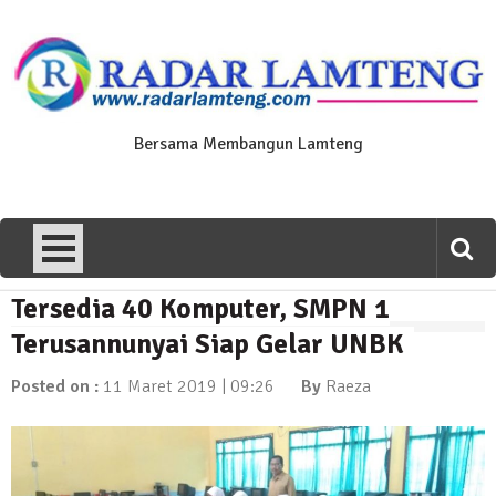
Skip
to
content
Bersama Membangun Lamteng
Tersedia 40 Komputer, SMPN 1
News Flash
Polres Lamteng Gelar Upacara
Terusannunyai Siap Gelar UNBK
Peringatan Hari Pahlawan, Teladani
Semangat Pengorbanan untuk Bangsa
Posted on :
11 Maret 2019 | 09:26
By
Raeza
10 November 2025 | 14:07
News Flash
Puluhan Warga Dusun III Geruduk
Balai Kampung Pujobasuki, Tuntut