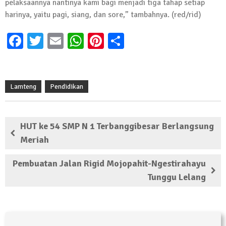
pelaksaannya nantinya kami bagi menjadi tiga tahap setiap
Kembali Laksanakan Sosialisasi 4 Pilar
harinya, yaitu pagi, siang, dan sore,” tambahnya. (red/rid)
Kebangsaan, Kali Ini Digelar di Tubaba
2 Februari 2024 | 11:48
Facebook
Twitter
Email
WhatsApp
Pinterest
Share
Lamteng
Pendidikan
HUT ke 54 SMP N 1 Terbanggibesar Berlangsung
Meriah
Pembuatan Jalan Rigid Mojopahit-Ngestirahayu
Tunggu Lelang