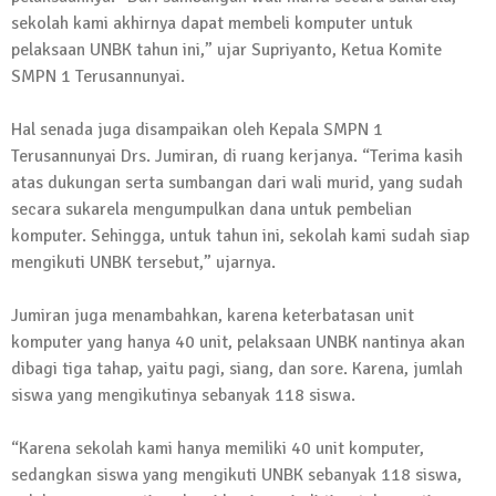
sekolah kami akhirnya dapat membeli komputer untuk
13 Oktober 2024 | 12:22
pelaksaan UNBK tahun ini,” ujar Supriyanto, Ketua Komite
News Flash
Jumat Berkah SMSI Tulang Bawang
SMPN 1 Terusannunyai.
Sasar Sejumlah Warga Kurang Mampu
Hal senada juga disampaikan oleh Kepala SMPN 1
12 Juli 2024 | 15:15
Terusannunyai Drs. Jumiran, di ruang kerjanya. “Terima kasih
News Flash
atas dukungan serta sumbangan dari wali murid, yang sudah
Dengan Semangat Muda, Ida Bagus
secara sukarela mengumpulkan dana untuk pembelian
Wisnu Pujana Mengambil Berkas
komputer. Sehingga, untuk tahun ini, sekolah kami sudah siap
Penjaringan Balonkada di DPC PDI P
mengikuti UNBK tersebut,” ujarnya.
Lamtim
1 Mei 2024 | 12:10
Jumiran juga menambahkan, karena keterbatasan unit
News Flash
komputer yang hanya 40 unit, pelaksaan UNBK nantinya akan
Melalui Dumas, Ketua SMSI Waykanan
dibagi tiga tahap, yaitu pagi, siang, dan sore. Karena, jumlah
Laporkan Kasus Pengeroyokan yang
siswa yang mengikutinya sebanyak 118 siswa.
Dialaminya ke Propam Polda Lampung
19 Maret 2024 | 16:01
“Karena sekolah kami hanya memiliki 40 unit komputer,
News Flash
sedangkan siswa yang mengikuti UNBK sebanyak 118 siswa,
Anggota MPR-RI I Komang Koheri