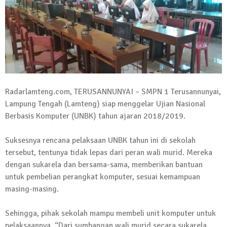
Kadus Untuk Mundur
4 September 2025 | 15:40
News Flash
iklan ucapan HUT RI
20 Agustus 2025 | 14:43
News Flash
Radarlamteng.com, TERUSANNUNYAI – SMPN 1 Terusannunyai,
Maling Jebol Plafon Konter HP di
Lampung Tengah (Lamteng) siap menggelar Ujian Nasional
Rumbia, Pelaku Ditangkap di Lamtim
Berbasis Komputer (UNBK) tahun ajaran 2018/2019.
26 Juli 2025 | 10:33
News Flash
Suksesnya rencana pelaksaan UNBK tahun ini di sekolah
Kejari Geledah Kantor Disporapar
tersebut, tentunya tidak lepas dari peran wali murid. Mereka
Lamteng Terkait Dugaan Korupsi Dana
dengan sukarela dan bersama-sama, memberikan bantuan
Hibah Koni
untuk pembelian perangkat komputer, sesuai kemampuan
16 Oktober 2024 | 05:27
masing-masing.
News Flash
Berikut Jadwal Debat Kandidat Cabup-
Sehingga, pihak sekolah mampu membeli unit komputer untuk
Cawabup Lampung Tengah
pelaksaannya. “Dari sumbangan wali murid secara sukarela,