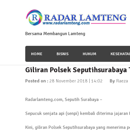
Skip
to
content
Bersama Membangun Lamteng
HOME
BISNIS
HUKUM
KESEHATA
Giliran Polsek Seputihsurabaya
News Flash
Polres Lamteng Gelar Upacar
Posted on :
28 November 2018 | 14:02
By
Raeza
10 November 2025 | 14:07
Radarlamteng.com, Seputih Surabaya –
Sepucuk senjata api (senpi) kembali diterima jajara
News Flash
Puluhan Warga Dusun III Geruduk Balai K
Kini, giliran Polsek Seputihsurabaya yang menerima p