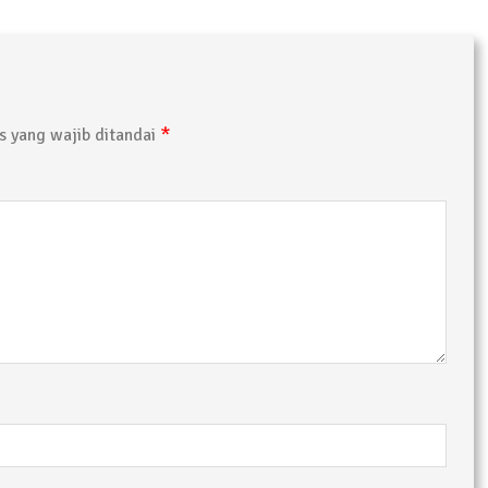
 Sejumlah Warga Kurang Mampu
Pujana Mengambil Berkas Penjaringan Balonkada di DPC
*
 yang wajib ditandai
orkan Kasus Pengeroyokan yang Dialaminya ke Propam 
ksanakan Sosialisasi 4 Pilar Kebangsaan, Kali Ini Digel