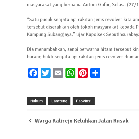
4 September 2025 | 15:40
masyarakat yang bernama Antoni Gafur, Selasa (27/1
News Flash
iklan ucapan HUT RI
“Satu pucuk senjata api rakitan jenis revolver kita
20 Agustus 2025 | 14:43
tersebut diserahkan oleh tokoh masyarakat kepada P
Kampung Subangjaya,” ujar Kapolsek Seputihsurabaya,
News Flash
Maling Jebol Plafon Konter HP di Rumbia, 
Dia menambahkan, senpi berwarna hitam tersebut kini
barang bukti senjata api rakitan jenis revolver diam
26 Juli 2025 | 10:33
Facebook
Twitter
Email
WhatsApp
Pinterest
Share
News Flash
Kejari Geledah Kantor Disporapar Lamteng
16 Oktober 2024 | 05:27
Hukum
Lamteng
Provinsi
News Flash
Berikut Jadwal Debat Kandidat Cabup-Ca
13 Oktober 2024 | 12:22
Warga Kalirejo Keluhkan Jalan Rusak
News Flash