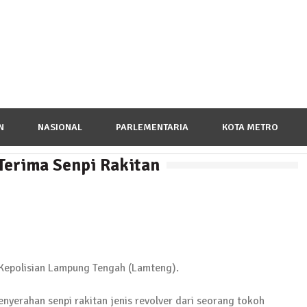
N
NASIONAL
PARLEMENTARIA
KOTA METRO
 Terima Senpi Rakitan
a Peringatan Hari Pahlawan, Teladani Semangat Pengor
n Kepolisian Lampung Tengah (Lamteng).
ampung Pujobasuki, Tuntut Kadus Untuk Mundur
enyerahan senpi rakitan jenis revolver dari seorang tokoh