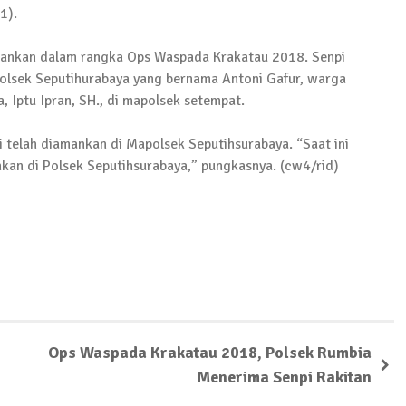
1).
 amankan dalam rangka Ops Waspada Krakatau 2018. Senpi
olsek Seputihurabaya yang bernama Antoni Gafur, warga
 Iptu Ipran, SH., di mapolsek setempat.
Pelaku Ditangkap di Lamtim
 telah diamankan di Mapolsek Seputihsurabaya. “Saat ini
ankan di Polsek Seputihsurabaya,” pungkasnya. (cw4/rid)
 Terkait Dugaan Korupsi Dana Hibah Koni
wabup Lampung Tengah
Ops Waspada Krakatau 2018, Polsek Rumbia
Menerima Senpi Rakitan