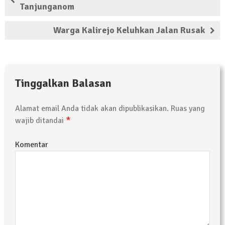
Tanjunganom
Kembali Laksanakan Sosialisasi 4 Pilar
Kebangsaan, Kali Ini Digelar di Tubaba
Warga Kalirejo Keluhkan Jalan Rusak
2 Februari 2024 | 11:48
Tinggalkan Balasan
Alamat email Anda tidak akan dipublikasikan.
Ruas yang
*
wajib ditandai
Komentar