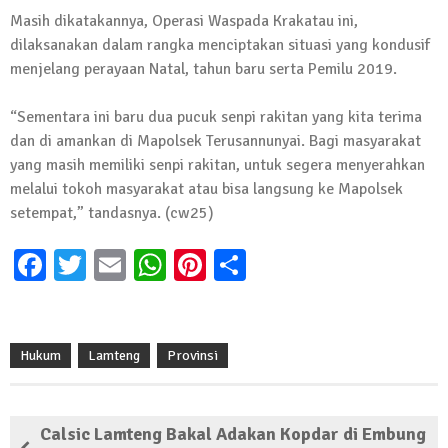
Masih dikatakannya, Operasi Waspada Krakatau ini,
13 Oktober 2024 | 12:22
dilaksanakan dalam rangka menciptakan situasi yang kondusif
News Flash
Jumat Berkah SMSI Tulang Bawang
menjelang perayaan Natal, tahun baru serta Pemilu 2019.
Sasar Sejumlah Warga Kurang Mampu
“Sementara ini baru dua pucuk senpi rakitan yang kita terima
12 Juli 2024 | 15:15
dan di amankan di Mapolsek Terusannunyai. Bagi masyarakat
News Flash
yang masih memiliki senpi rakitan, untuk segera menyerahkan
Dengan Semangat Muda, Ida Bagus
melalui tokoh masyarakat atau bisa langsung ke Mapolsek
Wisnu Pujana Mengambil Berkas
setempat,” tandasnya. (cw25)
Penjaringan Balonkada di DPC PDI P
Lamtim
Facebook
Twitter
Email
WhatsApp
Pinterest
Share
1 Mei 2024 | 12:10
News Flash
Melalui Dumas, Ketua SMSI Waykanan
Laporkan Kasus Pengeroyokan yang
Hukum
Lamteng
Provinsi
Dialaminya ke Propam Polda Lampung
19 Maret 2024 | 16:01
News Flash
Calsic Lamteng Bakal Adakan Kopdar di Embung
Anggota MPR-RI I Komang Koheri