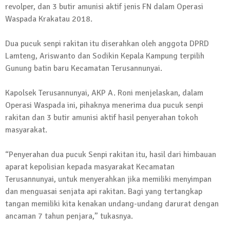
revolper, dan 3 butir amunisi aktif jenis FN dalam Operasi
Kadus Untuk Mundur
Waspada Krakatau 2018.
4 September 2025 | 15:40
News Flash
Dua pucuk senpi rakitan itu diserahkan oleh anggota DPRD
iklan ucapan HUT RI
Lamteng, Ariswanto dan Sodikin Kepala Kampung terpilih
20 Agustus 2025 | 14:43
Gunung batin baru Kecamatan Terusannunyai.
News Flash
Kapolsek Terusannunyai, AKP A. Roni menjelaskan, dalam
Maling Jebol Plafon Konter HP di
Operasi Waspada ini, pihaknya menerima dua pucuk senpi
Rumbia, Pelaku Ditangkap di Lamtim
rakitan dan 3 butir amunisi aktif hasil penyerahan tokoh
26 Juli 2025 | 10:33
masyarakat.
News Flash
Kejari Geledah Kantor Disporapar
“Penyerahan dua pucuk Senpi rakitan itu, hasil dari himbauan
Lamteng Terkait Dugaan Korupsi Dana
aparat kepolisian kepada masyarakat Kecamatan
Hibah Koni
Terusannunyai, untuk menyerahkan jika memiliki menyimpan
16 Oktober 2024 | 05:27
dan menguasai senjata api rakitan. Bagi yang tertangkap
News Flash
tangan memiliki kita kenakan undang-undang darurat dengan
Berikut Jadwal Debat Kandidat Cabup-
ancaman 7 tahun penjara,” tukasnya.
Cawabup Lampung Tengah