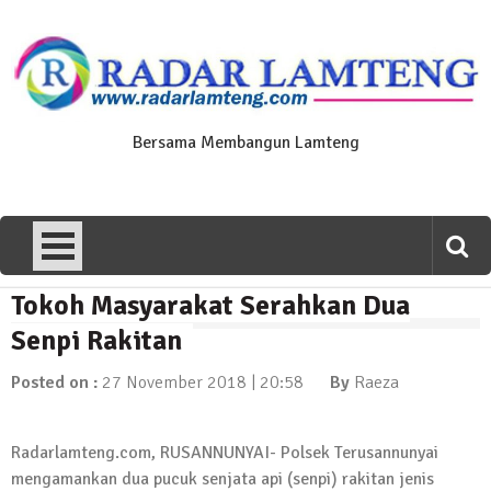
Skip
to
content
Bersama Membangun Lamteng
Tokoh Masyarakat Serahkan Dua
News Flash
Polres Lamteng Gelar Upacara
Senpi Rakitan
Peringatan Hari Pahlawan, Teladani
Semangat Pengorbanan untuk Bangsa
Posted on :
27 November 2018 | 20:58
By
Raeza
10 November 2025 | 14:07
News Flash
Radarlamteng.com, RUSANNUNYAI- Polsek Terusannunyai
Puluhan Warga Dusun III Geruduk
mengamankan dua pucuk senjata api (senpi) rakitan jenis
Balai Kampung Pujobasuki, Tuntut