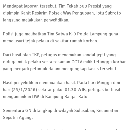
Kembali Laksanakan Sosialisasi 4 Pilar
Mendapat laporan tersebut, Tim Tekab 308 Presisi yang
Kebangsaan, Kali Ini Digelar di Tubaba
dipimpin Kanit Reskrim Polsek Way Pengubuan, Iptu Subroto
langsung melakukan penyelidikan.
2 Februari 2024 | 11:48
Polisi juga melibatkan Tim Satwa K-9 Polda Lampung guna
menelusuri jejak pelaku di sekitar rumah korban.
Dari hasil olah TKP, petugas menemukan sandal jepit yang
diduga milik pelaku serta rekaman CCTV milik tetangga korban
yang menjadi petunjuk dalam mengungkap kasus tersebut.
Hasil penyelidikan membuahkan hasil. Pada hari Minggu dini
hari (25/1/2026) sekitar pukul 01.30 WIB, petugas berhasil
mengamankan DW di Kampung Banjar Ratu.
Sementara GN ditangkap di wilayah Sulusuban, Kecamatan
Seputih Agung.