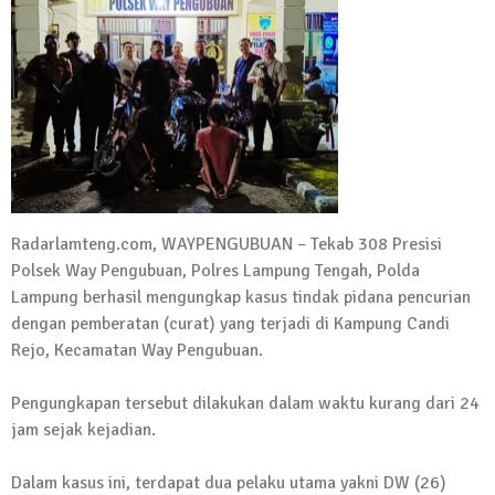
Kadus Untuk Mundur
4 September 2025 | 15:40
News Flash
iklan ucapan HUT RI
20 Agustus 2025 | 14:43
News Flash
Maling Jebol Plafon Konter HP di
Rumbia, Pelaku Ditangkap di Lamtim
Radarlamteng.com, WAYPENGUBUAN – Tekab 308 Presisi
Polsek Way Pengubuan, Polres Lampung Tengah, Polda
26 Juli 2025 | 10:33
Lampung berhasil mengungkap kasus tindak pidana pencurian
News Flash
Kejari Geledah Kantor Disporapar
dengan pemberatan (curat) yang terjadi di Kampung Candi
Lamteng Terkait Dugaan Korupsi Dana
Rejo, Kecamatan Way Pengubuan.
Hibah Koni
Pengungkapan tersebut dilakukan dalam waktu kurang dari 24
16 Oktober 2024 | 05:27
jam sejak kejadian.
News Flash
Berikut Jadwal Debat Kandidat Cabup-
Dalam kasus ini, terdapat dua pelaku utama yakni DW (26)
Cawabup Lampung Tengah