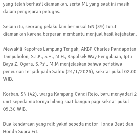
yang telah berhasil diamankan, serta ML yang saat ini masih
13 Oktober 2024 | 12:22
dalam pengejaran petugas.
News Flash
Jumat Berkah SMSI Tulang Bawang
Selain itu, seorang pelaku lain berinisial GN (39) turut
Sasar Sejumlah Warga Kurang Mampu
diamankan karena berperan membantu menjual hasil kejahatan.
12 Juli 2024 | 15:15
News Flash
Mewakili Kapolres Lampung Tengah, AKBP Charles Pandapotan
Dengan Semangat Muda, Ida Bagus
Tampubolon, S.I.K., S.H., M.H., Kapolsek Way Pengubuan, Iptu
Wisnu Pujana Mengambil Berkas
Bayu Z. Ogara, S.Psi., M.M menjelaskan bahwa peristiwa
Penjaringan Balonkada di DPC PDI P
pencurian terjadi pada Sabtu (24/1/2026), sekitar pukul 02.00
Lamtim
WIB.
1 Mei 2024 | 12:10
News Flash
Korban, SN (42), warga Kampung Candi Rejo, baru menyadari 2
Melalui Dumas, Ketua SMSI Waykanan
unit sepeda motornya hilang saat bangun pagi sekitar pukul
Laporkan Kasus Pengeroyokan yang
05.30 WIB.
Dialaminya ke Propam Polda Lampung
19 Maret 2024 | 16:01
Dua kendaraan yang raib yakni sepeda motor Honda Beat dan
News Flash
Honda Supra Fit.
Anggota MPR-RI I Komang Koheri