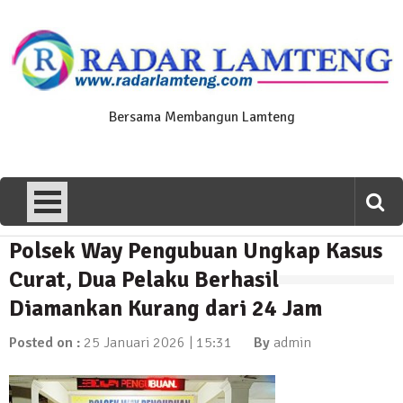
Skip
to
content
Bersama Membangun Lamteng
Polsek Way Pengubuan Ungkap Kasus
News Flash
Polres Lamteng Gelar Upacara
Curat, Dua Pelaku Berhasil
Peringatan Hari Pahlawan, Teladani
Diamankan Kurang dari 24 Jam
Semangat Pengorbanan untuk Bangsa
10 November 2025 | 14:07
Posted on :
25 Januari 2026 | 15:31
By
admin
News Flash
Puluhan Warga Dusun III Geruduk
Balai Kampung Pujobasuki, Tuntut