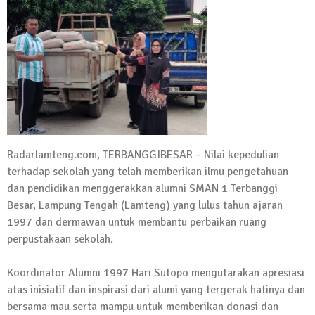
Kadus Untuk Mundur
4 September 2025 | 15:40
News Flash
iklan ucapan HUT RI
20 Agustus 2025 | 14:43
News Flash
Maling Jebol Plafon Konter HP di
Rumbia, Pelaku Ditangkap di Lamtim
Radarlamteng.com, TERBANGGIBESAR – Nilai kepedulian
terhadap sekolah yang telah memberikan ilmu pengetahuan
26 Juli 2025 | 10:33
dan pendidikan menggerakkan alumni SMAN 1 Terbanggi
News Flash
Kejari Geledah Kantor Disporapar
Besar, Lampung Tengah (Lamteng) yang lulus tahun ajaran
1997 dan dermawan untuk membantu perbaikan ruang
Lamteng Terkait Dugaan Korupsi Dana
perpustakaan sekolah.
Hibah Koni
16 Oktober 2024 | 05:27
Koordinator Alumni 1997 Hari Sutopo mengutarakan apresiasi
News Flash
atas inisiatif dan inspirasi dari alumi yang tergerak hatinya dan
Berikut Jadwal Debat Kandidat Cabup-
bersama mau serta mampu untuk memberikan donasi dan
Cawabup Lampung Tengah