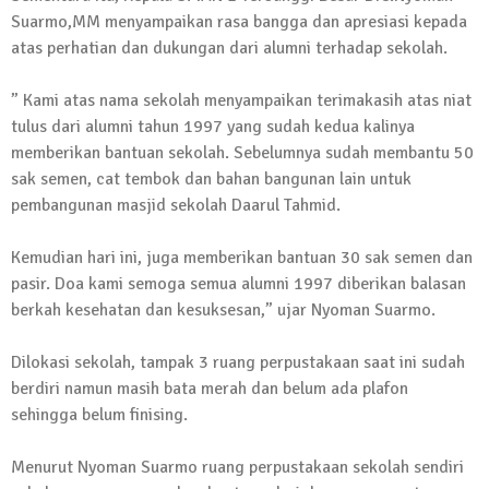
Kembali Laksanakan Sosialisasi 4 Pilar
Suarmo,MM menyampaikan rasa bangga dan apresiasi kepada
Kebangsaan, Kali Ini Digelar di Tubaba
atas perhatian dan dukungan dari alumni terhadap sekolah.
2 Februari 2024 | 11:48
” Kami atas nama sekolah menyampaikan terimakasih atas niat
tulus dari alumni tahun 1997 yang sudah kedua kalinya
memberikan bantuan sekolah. Sebelumnya sudah membantu 50
sak semen, cat tembok dan bahan bangunan lain untuk
pembangunan masjid sekolah Daarul Tahmid.
Kemudian hari ini, juga memberikan bantuan 30 sak semen dan
pasir. Doa kami semoga semua alumni 1997 diberikan balasan
berkah kesehatan dan kesuksesan,” ujar Nyoman Suarmo.
Dilokasi sekolah, tampak 3 ruang perpustakaan saat ini sudah
berdiri namun masih bata merah dan belum ada plafon
sehingga belum finising.
Menurut Nyoman Suarmo ruang perpustakaan sekolah sendiri