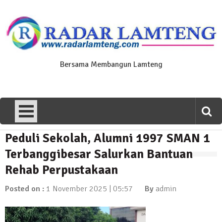
Skip
to
content
Bersama Membangun Lamteng
Peduli Sekolah, Alumni 1997 SMAN 1
News Flash
Polres Lamteng Gelar Upacara
Terbanggibesar Salurkan Bantuan
Peringatan Hari Pahlawan, Teladani
Rehab Perpustakaan
Semangat Pengorbanan untuk Bangsa
10 November 2025 | 14:07
Posted on :
1 November 2025 | 05:57
By
admin
News Flash
Puluhan Warga Dusun III Geruduk
Balai Kampung Pujobasuki, Tuntut