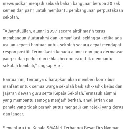
mewujudkan menjadi sebuah bahan bangunan berupa 30 sak
13 Oktober 2024 | 12:22
semen dan pasir untuk membantu pembangunan perpustakaan
News Flash
sekolah.
Jumat Berkah SMSI Tulang Bawang
Sasar Sejumlah Warga Kurang Mampu
“Alhamdulillah, alumni 1997 secara aktif masih terus
12 Juli 2024 | 15:15
membangun silaturahmi dan komunikasi, sehingga ketika ada
News Flash
usulan seperti bantuan untuk sekolah secara cepat mendapat
Dengan Semangat Muda, Ida Bagus
respon positif. Terimakasih kepada alumni dan juga dermawan
Wisnu Pujana Mengambil Berkas
yang sudah peduli dan ikhlas berdonasi untuk membantu
Penjaringan Balonkada di DPC PDI P
sekolah kembali,” ungkap Hari.
Lamtim
1 Mei 2024 | 12:10
Bantuan ini, tentunya diharapkan akan memberi kontribusi
News Flash
manfaat untuk semua warga sekolah baik adik-adik kelas dan
Melalui Dumas, Ketua SMSI Waykanan
jajaran dewan guru serta Kepala Sekolah.Termasuk alumni
Laporkan Kasus Pengeroyokan yang
yang membantu semoga menjadi berkah, amal jariah dan
Dialaminya ke Propam Polda Lampung
pahala yang tidak pernah putus mengalirkan rejeki yang deras
19 Maret 2024 | 16:01
dan lancar.
News Flash
Anggota MPR-RI I Komang Koheri
Sementara itu, Kepala SMAN 1 Terbanggi Besar Drs.Nyoman