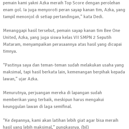
pemain kami yakni Azka meraih Top Score dengan perolehan
Kembali Laksanakan Sosialisasi 4 Pilar
enam gol. Ia juga menyoroti peran sayap kanan tim, Azka, yang
Kebangsaan, Kali Ini Digelar di Tubaba
tampil menonjol di setiap pertandingan,” kata Dedi.
2 Februari 2024 | 11:48
Menanggapi hasil tersebut, pemain sayap kanan tim Bee One
United, Azka, yang juga siswa kelas VII SMPN 2 Seputih
Mataram, menyampaikan perasaannya atas hasil yang dicapai
timnya.
“Pastinya saya dan teman-teman sudah melakukan usaha yang
maksimal, tapi hasil berkata lain, kemenangan berpihak kepada
lawan,” ujar Azka.
Menurutnya, perjuangan mereka di lapangan sudah
memberikan yang terbaik, meskipun harus mengakui
keunggulan lawan di laga semifinal.
“Ke depannya, kami akan latihan lebih giat agar bisa meraih
hasil yang lebih maksimal,” pungkasnya. (bil)