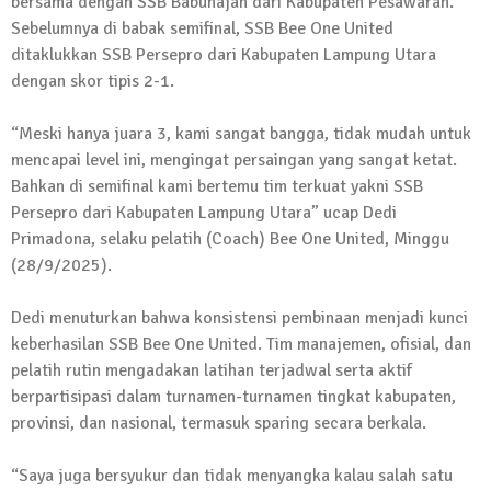
bersama dengan SSB Babunajah dari Kabupaten Pesawaran.
13 Oktober 2024 | 12:22
Sebelumnya di babak semifinal, SSB Bee One United
News Flash
ditaklukkan SSB Persepro dari Kabupaten Lampung Utara
Jumat Berkah SMSI Tulang Bawang
dengan skor tipis 2-1.
Sasar Sejumlah Warga Kurang Mampu
“Meski hanya juara 3, kami sangat bangga, tidak mudah untuk
12 Juli 2024 | 15:15
mencapai level ini, mengingat persaingan yang sangat ketat.
News Flash
Dengan Semangat Muda, Ida Bagus
Bahkan di semifinal kami bertemu tim terkuat yakni SSB
Wisnu Pujana Mengambil Berkas
Persepro dari Kabupaten Lampung Utara” ucap Dedi
Penjaringan Balonkada di DPC PDI P
Primadona, selaku pelatih (Coach) Bee One United, Minggu
Lamtim
(28/9/2025).
1 Mei 2024 | 12:10
Dedi menuturkan bahwa konsistensi pembinaan menjadi kunci
News Flash
keberhasilan SSB Bee One United. Tim manajemen, ofisial, dan
Melalui Dumas, Ketua SMSI Waykanan
pelatih rutin mengadakan latihan terjadwal serta aktif
Laporkan Kasus Pengeroyokan yang
berpartisipasi dalam turnamen-turnamen tingkat kabupaten,
Dialaminya ke Propam Polda Lampung
provinsi, dan nasional, termasuk sparing secara berkala.
19 Maret 2024 | 16:01
News Flash
“Saya juga bersyukur dan tidak menyangka kalau salah satu
Anggota MPR-RI I Komang Koheri