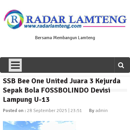
Skip
to
content
Bersama Membangun Lamteng
SSB Bee One United Juara 3 Kejurda
News Flash
Polres Lamteng Gelar Upacara
Sepak Bola FOSSBOLINDO Devisi
Peringatan Hari Pahlawan, Teladani
Lampung U-13
Semangat Pengorbanan untuk Bangsa
10 November 2025 | 14:07
Posted on :
28 September 2025 | 23:51
By
admin
News Flash
Puluhan Warga Dusun III Geruduk
Balai Kampung Pujobasuki, Tuntut