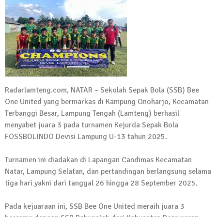
Kadus Untuk Mundur
4 September 2025 | 15:40
News Flash
iklan ucapan HUT RI
20 Agustus 2025 | 14:43
News Flash
Radarlamteng.com, NATAR – Sekolah Sepak Bola (SSB) Bee
Maling Jebol Plafon Konter HP di
One United yang bermarkas di Kampung Onoharjo, Kecamatan
Rumbia, Pelaku Ditangkap di Lamtim
Terbanggi Besar, Lampung Tengah (Lamteng) berhasil
26 Juli 2025 | 10:33
menyabet juara 3 pada turnamen Kejurda Sepak Bola
News Flash
FOSSBOLINDO Devisi Lampung U-13 tahun 2025.
Kejari Geledah Kantor Disporapar
Lamteng Terkait Dugaan Korupsi Dana
Turnamen ini diadakan di Lapangan Candimas Kecamatan
Hibah Koni
Natar, Lampung Selatan, dan pertandingan berlangsung selama
16 Oktober 2024 | 05:27
tiga hari yakni dari tanggal 26 hingga 28 September 2025.
News Flash
Berikut Jadwal Debat Kandidat Cabup-
Pada kejuaraan ini, SSB Bee One United meraih juara 3
Cawabup Lampung Tengah