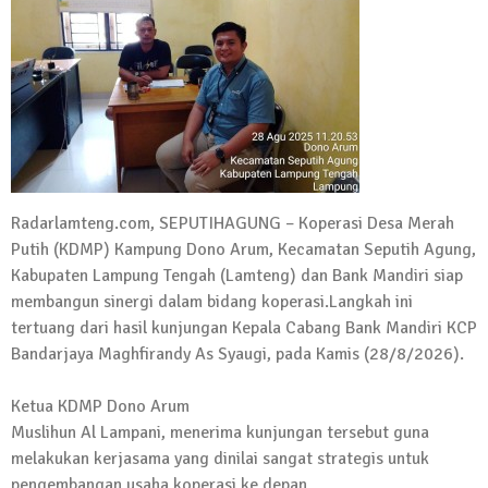
Kadus Untuk Mundur
4 September 2025 | 15:40
News Flash
iklan ucapan HUT RI
20 Agustus 2025 | 14:43
News Flash
Maling Jebol Plafon Konter HP di
Radarlamteng.com, SEPUTIHAGUNG – Koperasi Desa Merah
Rumbia, Pelaku Ditangkap di Lamtim
Putih (KDMP) Kampung Dono Arum, Kecamatan Seputih Agung,
26 Juli 2025 | 10:33
Kabupaten Lampung Tengah (Lamteng) dan Bank Mandiri siap
News Flash
membangun sinergi dalam bidang koperasi.Langkah ini
Kejari Geledah Kantor Disporapar
tertuang dari hasil kunjungan Kepala Cabang Bank Mandiri KCP
Lamteng Terkait Dugaan Korupsi Dana
Bandarjaya Maghfirandy As Syaugi, pada Kamis (28/8/2026).
Hibah Koni
16 Oktober 2024 | 05:27
Ketua KDMP Dono Arum
News Flash
Muslihun Al Lampani, menerima kunjungan tersebut guna
Berikut Jadwal Debat Kandidat Cabup-
melakukan kerjasama yang dinilai sangat strategis untuk
Cawabup Lampung Tengah
pengembangan usaha koperasi ke depan.