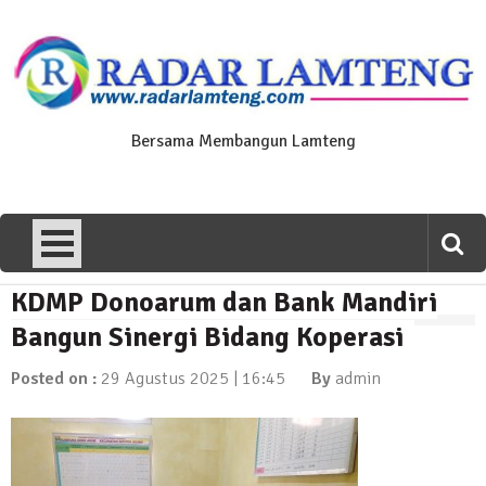
Skip
to
content
Bersama Membangun Lamteng
KDMP Donoarum dan Bank Mandiri
News Flash
Polres Lamteng Gelar Upacara
Bangun Sinergi Bidang Koperasi
Peringatan Hari Pahlawan, Teladani
Semangat Pengorbanan untuk Bangsa
Posted on :
29 Agustus 2025 | 16:45
By
admin
10 November 2025 | 14:07
News Flash
Puluhan Warga Dusun III Geruduk
Balai Kampung Pujobasuki, Tuntut