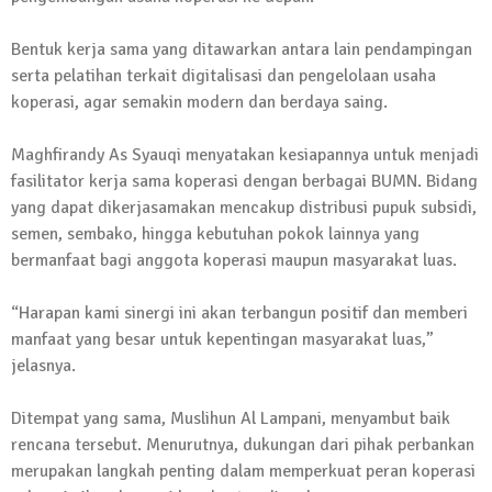
13 Oktober 2024 | 12:22
Bentuk kerja sama yang ditawarkan antara lain pendampingan
News Flash
Jumat Berkah SMSI Tulang Bawang
serta pelatihan terkait digitalisasi dan pengelolaan usaha
Sasar Sejumlah Warga Kurang Mampu
koperasi, agar semakin modern dan berdaya saing.
12 Juli 2024 | 15:15
Maghfirandy As Syauqi menyatakan kesiapannya untuk menjadi
News Flash
fasilitator kerja sama koperasi dengan berbagai BUMN. Bidang
Dengan Semangat Muda, Ida Bagus
yang dapat dikerjasamakan mencakup distribusi pupuk subsidi,
Wisnu Pujana Mengambil Berkas
semen, sembako, hingga kebutuhan pokok lainnya yang
Penjaringan Balonkada di DPC PDI P
bermanfaat bagi anggota koperasi maupun masyarakat luas.
Lamtim
1 Mei 2024 | 12:10
“Harapan kami sinergi ini akan terbangun positif dan memberi
News Flash
manfaat yang besar untuk kepentingan masyarakat luas,”
Melalui Dumas, Ketua SMSI Waykanan
jelasnya.
Laporkan Kasus Pengeroyokan yang
Dialaminya ke Propam Polda Lampung
Ditempat yang sama, Muslihun Al Lampani, menyambut baik
19 Maret 2024 | 16:01
rencana tersebut. Menurutnya, dukungan dari pihak perbankan
News Flash
merupakan langkah penting dalam memperkuat peran koperasi
Anggota MPR-RI I Komang Koheri