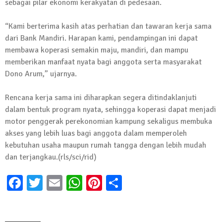
sebagai pilar ekonomi kerakyatan di pedesaan.
Kembali Laksanakan Sosialisasi 4 Pilar
Kebangsaan, Kali Ini Digelar di Tubaba
“Kami berterima kasih atas perhatian dan tawaran kerja sama
2 Februari 2024 | 11:48
dari Bank Mandiri. Harapan kami, pendampingan ini dapat
membawa koperasi semakin maju, mandiri, dan mampu
memberikan manfaat nyata bagi anggota serta masyarakat
Dono Arum,” ujarnya.
Rencana kerja sama ini diharapkan segera ditindaklanjuti
dalam bentuk program nyata, sehingga koperasi dapat menjadi
motor penggerak perekonomian kampung sekaligus membuka
akses yang lebih luas bagi anggota dalam memperoleh
kebutuhan usaha maupun rumah tangga dengan lebih mudah
dan terjangkau.(rls/sci/rid)
Facebook
Twitter
Email
WhatsApp
Pinterest
Share