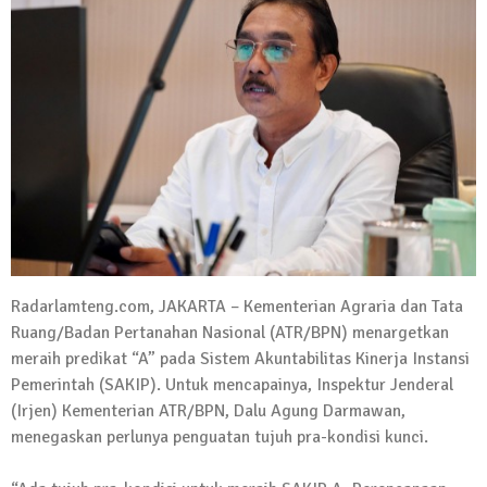
Kadus Untuk Mundur
4 September 2025 | 15:40
News Flash
iklan ucapan HUT RI
20 Agustus 2025 | 14:43
News Flash
Maling Jebol Plafon Konter HP di
Rumbia, Pelaku Ditangkap di Lamtim
26 Juli 2025 | 10:33
News Flash
Radarlamteng.com, JAKARTA – Kementerian Agraria dan Tata
Kejari Geledah Kantor Disporapar
Ruang/Badan Pertanahan Nasional (ATR/BPN) menargetkan
Lamteng Terkait Dugaan Korupsi Dana
meraih predikat “A” pada Sistem Akuntabilitas Kinerja Instansi
Hibah Koni
Pemerintah (SAKIP). Untuk mencapainya, Inspektur Jenderal
16 Oktober 2024 | 05:27
(Irjen) Kementerian ATR/BPN, Dalu Agung Darmawan,
News Flash
menegaskan perlunya penguatan tujuh pra-kondisi kunci.
Berikut Jadwal Debat Kandidat Cabup-
Cawabup Lampung Tengah