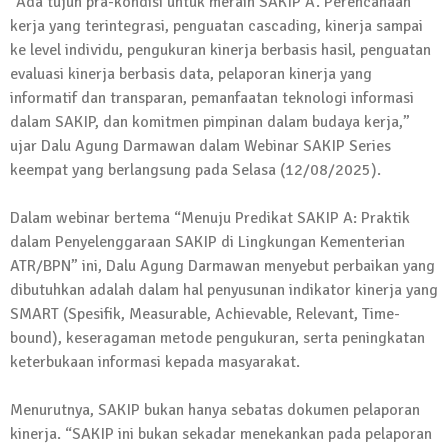
“Ada tujuh pra-kondisi untuk meraih SAKIP A. Perencanaan
13 Oktober 2024 | 12:22
kerja yang terintegrasi, penguatan cascading, kinerja sampai
News Flash
ke level individu, pengukuran kinerja berbasis hasil, penguatan
Jumat Berkah SMSI Tulang Bawang
evaluasi kinerja berbasis data, pelaporan kinerja yang
Sasar Sejumlah Warga Kurang Mampu
informatif dan transparan, pemanfaatan teknologi informasi
dalam SAKIP, dan komitmen pimpinan dalam budaya kerja,”
12 Juli 2024 | 15:15
ujar Dalu Agung Darmawan dalam Webinar SAKIP Series
News Flash
Dengan Semangat Muda, Ida Bagus
keempat yang berlangsung pada Selasa (12/08/2025).
Wisnu Pujana Mengambil Berkas
Penjaringan Balonkada di DPC PDI P
Dalam webinar bertema “Menuju Predikat SAKIP A: Praktik
Lamtim
dalam Penyelenggaraan SAKIP di Lingkungan Kementerian
ATR/BPN” ini, Dalu Agung Darmawan menyebut perbaikan yang
1 Mei 2024 | 12:10
dibutuhkan adalah dalam hal penyusunan indikator kinerja yang
News Flash
SMART (Spesifik, Measurable, Achievable, Relevant, Time-
Melalui Dumas, Ketua SMSI Waykanan
bound), keseragaman metode pengukuran, serta peningkatan
Laporkan Kasus Pengeroyokan yang
keterbukaan informasi kepada masyarakat.
Dialaminya ke Propam Polda Lampung
19 Maret 2024 | 16:01
Menurutnya, SAKIP bukan hanya sebatas dokumen pelaporan
News Flash
kinerja. “SAKIP ini bukan sekadar menekankan pada pelaporan
Anggota MPR-RI I Komang Koheri