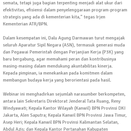
semata, tetapi juga bagian terpenting menjadi alat ukur dari
Kembali Laksanakan Sosialisasi 4 Pilar
efektivitas, efisiensi dalam penyelenggaraan program-program
Kebangsaan, Kali Ini Digelar di Tubaba
strategis yang ada di kementerian kita,” tegas Irjen
2 Februari 2024 | 11:48
Kementerian ATR/BPN.
Dalam kesempatan ini, Dalu Agung Darmawan turut mengajak
seluruh Aparatur Sipil Negara (ASN), termasuk generasi muda
dan Pegawai Pemerintah dengan Perjanjian Kerja (P3K) yang
baru bergabung, agar memahami peran dan kontribusinya
masing-masing dalam mendukung akuntabilitas kinerja.
Kepada pimpinan, ia menekankan pada komitmen dalam
membangun budaya kerja yang berorientasi pada hasil.
Webinar ini menghadirkan sejumlah narasumber berkompeten,
antara lain Sekretaris Direktorat Jenderal Tata Ruang, Reny
Windyawati; Kepala Kantor Wilayah (Kanwil) BPN Provinsi DKI
Jakarta, Alen Saputra; Kepala Kanwil BPN Provinsi Jawa Timur,
Asep Heri; Kepala Kanwil BPN Provinsi Kalimantan Selatan,
Abdul Azis; dan Kepala Kantor Pertanahan Kabupaten