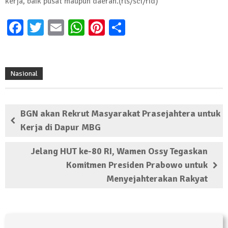
kerja, baik pusat maupun daerah.(rls/sci/rid)
Facebook
Twitter
Email
WhatsApp
Pinterest
Share
Nasional
BGN akan Rekrut Masyarakat Prasejahtera untuk
Kerja di Dapur MBG
Jelang HUT ke-80 RI, Wamen Ossy Tegaskan
Komitmen Presiden Prabowo untuk
Menyejahterakan Rakyat