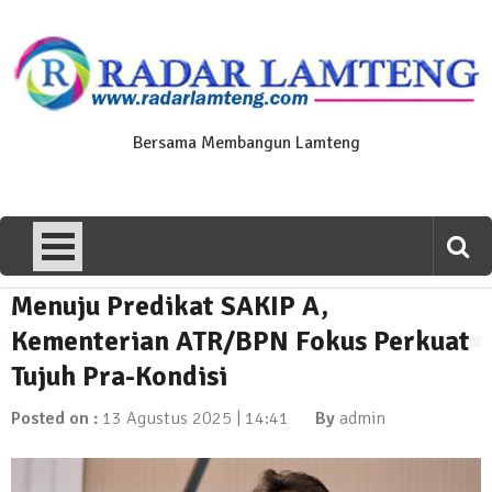
Skip
to
content
Bersama Membangun Lamteng
Menuju Predikat SAKIP A,
News Flash
Polres Lamteng Gelar Upacara
Kementerian ATR/BPN Fokus Perkuat
Peringatan Hari Pahlawan, Teladani
Tujuh Pra-Kondisi
Semangat Pengorbanan untuk Bangsa
10 November 2025 | 14:07
Posted on :
13 Agustus 2025 | 14:41
By
admin
News Flash
Puluhan Warga Dusun III Geruduk
Balai Kampung Pujobasuki, Tuntut