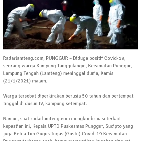
Kadus Untuk Mundur
4 September 2025 | 15:40
News Flash
iklan ucapan HUT RI
20 Agustus 2025 | 14:43
News Flash
Radarlamteng.com, PUNGGUR – Diduga positif Covid-19,
Maling Jebol Plafon Konter HP di
seorang warga Kampung Tanggulangin, Kecamatan Punggur,
Rumbia, Pelaku Ditangkap di Lamtim
Lampung Tengah (Lamteng) meninggal dunia, Kamis
26 Juli 2025 | 10:33
(21/1/2021) malam.
News Flash
Kejari Geledah Kantor Disporapar
Warga tersebut diperkirakan berusia 50 tahun dan bertempat
Lamteng Terkait Dugaan Korupsi Dana
tinggal di dusun IV, kampung setempat.
Hibah Koni
16 Oktober 2024 | 05:27
Namun, saat radarlamteng.com mengkonfirmasi terkait
News Flash
kepastian ini, Kepala UPTD Puskesmas Punggur, Sucipto yang
Berikut Jadwal Debat Kandidat Cabup-
juga Ketua Tim Gugus Tugas (Gustu) Covid-19 Kecamatan
Cawabup Lampung Tengah