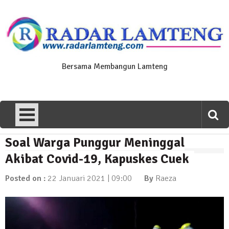
Skip
to
content
Bersama Membangun Lamteng
Soal Warga Punggur Meninggal
News Flash
Polres Lamteng Gelar Upacara
Akibat Covid-19, Kapuskes Cuek
Peringatan Hari Pahlawan, Teladani
Semangat Pengorbanan untuk Bangsa
Posted on :
22 Januari 2021 | 09:00
By
Raeza
10 November 2025 | 14:07
News Flash
Puluhan Warga Dusun III Geruduk
Balai Kampung Pujobasuki, Tuntut