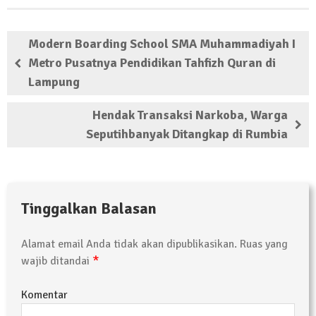
Kembali Laksanakan Sosialisasi 4 Pilar
Kebangsaan, Kali Ini Digelar di Tubaba
Modern Boarding School SMA Muhammadiyah I
2 Februari 2024 | 11:48
Metro Pusatnya Pendidikan Tahfizh Quran di
Lampung
Hendak Transaksi Narkoba, Warga
Seputihbanyak Ditangkap di Rumbia
Tinggalkan Balasan
Alamat email Anda tidak akan dipublikasikan.
Ruas yang
*
wajib ditandai
Komentar