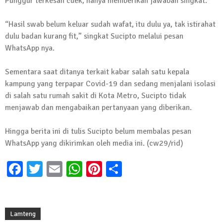
Punggur terkesan cuek, hanya memberikan jawaban singkat.
13 Oktober 2024 | 12:22
News Flash
“Hasil swab belum keluar sudah wafat, itu dulu ya, tak istirahat
Jumat Berkah SMSI Tulang Bawang
dulu badan kurang fit,” singkat Sucipto melalui pesan
Sasar Sejumlah Warga Kurang Mampu
WhatsApp nya.
12 Juli 2024 | 15:15
Sementara saat ditanya terkait kabar salah satu kepala
News Flash
Dengan Semangat Muda, Ida Bagus
kampung yang terpapar Covid-19 dan sedang menjalani isolasi
Wisnu Pujana Mengambil Berkas
di salah satu rumah sakit di Kota Metro, Sucipto tidak
Penjaringan Balonkada di DPC PDI P
menjawab dan mengabaikan pertanyaan yang diberikan.
Lamtim
Hingga berita ini di tulis Sucipto belum membalas pesan
1 Mei 2024 | 12:10
WhatsApp yang dikirimkan oleh media ini. (cw29/rid)
News Flash
Melalui Dumas, Ketua SMSI Waykanan
Facebook
Twitter
Email
WhatsApp
Pinterest
Share
Laporkan Kasus Pengeroyokan yang
Dialaminya ke Propam Polda Lampung
19 Maret 2024 | 16:01
News Flash
Lamteng
Anggota MPR-RI I Komang Koheri