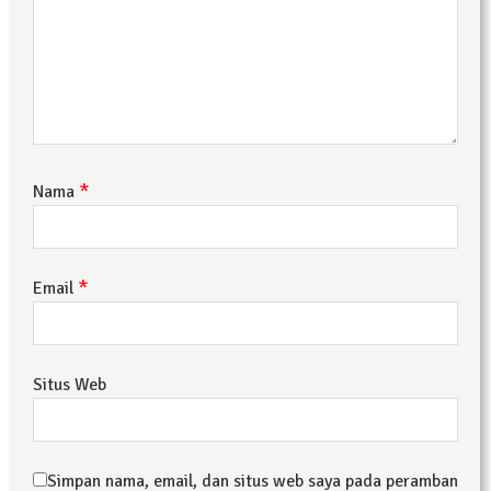
*
Nama
*
Email
Situs Web
Simpan nama, email, dan situs web saya pada peramban