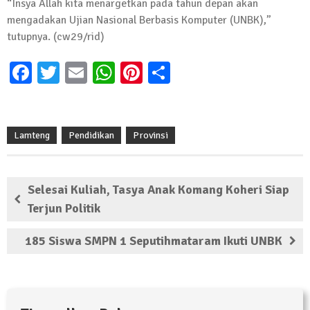
“Insya Allah kita menargetkan pada tahun depan akan
Kembali Laksanakan Sosialisasi 4 Pilar
mengadakan Ujian Nasional Berbasis Komputer (UNBK),”
Kebangsaan, Kali Ini Digelar di Tubaba
tutupnya. (cw29/rid)
2 Februari 2024 | 11:48
Facebook
Twitter
Email
WhatsApp
Pinterest
Share
Lamteng
Pendidikan
Provinsi
Selesai Kuliah, Tasya Anak Komang Koheri Siap
Terjun Politik
185 Siswa SMPN 1 Seputihmataram Ikuti UNBK