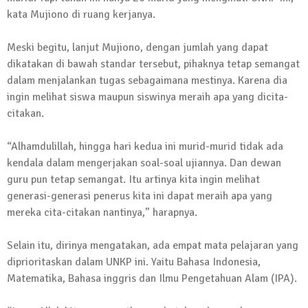
kata Mujiono di ruang kerjanya.
13 Oktober 2024 | 12:22
News Flash
Jumat Berkah SMSI Tulang Bawang
Meski begitu, lanjut Mujiono, dengan jumlah yang dapat
Sasar Sejumlah Warga Kurang Mampu
dikatakan di bawah standar tersebut, pihaknya tetap semangat
dalam menjalankan tugas sebagaimana mestinya. Karena dia
12 Juli 2024 | 15:15
ingin melihat siswa maupun siswinya meraih apa yang dicita-
News Flash
citakan.
Dengan Semangat Muda, Ida Bagus
Wisnu Pujana Mengambil Berkas
“Alhamdulillah, hingga hari kedua ini murid-murid tidak ada
Penjaringan Balonkada di DPC PDI P
kendala dalam mengerjakan soal-soal ujiannya. Dan dewan
Lamtim
guru pun tetap semangat. Itu artinya kita ingin melihat
1 Mei 2024 | 12:10
generasi-generasi penerus kita ini dapat meraih apa yang
News Flash
mereka cita-citakan nantinya,” harapnya.
Melalui Dumas, Ketua SMSI Waykanan
Laporkan Kasus Pengeroyokan yang
Selain itu, dirinya mengatakan, ada empat mata pelajaran yang
Dialaminya ke Propam Polda Lampung
diprioritaskan dalam UNKP ini. Yaitu Bahasa Indonesia,
19 Maret 2024 | 16:01
Matematika, Bahasa inggris dan Ilmu Pengetahuan Alam (IPA).
News Flash
Anggota MPR-RI I Komang Koheri