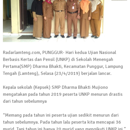
Kadus Untuk Mundur
4 September 2025 | 15:40
News Flash
iklan ucapan HUT RI
20 Agustus 2025 | 14:43
News Flash
Radarlamteng.com, PUNGGUR- Hari kedua Ujian Nasional
Maling Jebol Plafon Konter HP di
Berbasis Kertas dan Pensil (UNKP) di Sekolah Menengah
Rumbia, Pelaku Ditangkap di Lamtim
Pertama(SMP) Dharma Bhakti, Kecamatan Punggur, Lampung
26 Juli 2025 | 10:33
Tengah (Lamteng), Selasa (23/4/2019) berjalan lancar.
News Flash
Kejari Geledah Kantor Disporapar
Kepala sekolah (Kepsek) SMP Dharma Bhakti Mujiono
Lamteng Terkait Dugaan Korupsi Dana
mengatakan pada tahun 2019 peserta UNKP menurun drastis
Hibah Koni
dari tahun sebelumnya
16 Oktober 2024 | 05:27
News Flash
“Memang pada tahun ini peserta ujian sedikit menurun dari
Berikut Jadwal Debat Kandidat Cabup-
tahun sebelumnya. Pada tahun lalu peserta kita mencapai 36
Cawabup Lampung Tengah
murid. Tapi tahun ini hanya 20 murid yang mengikuti UNKP ini,”