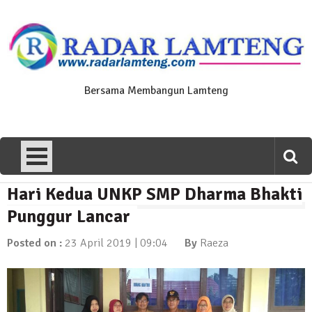
Skip
to
content
Bersama Membangun Lamteng
Hari Kedua UNKP SMP Dharma Bhakti
News Flash
Polres Lamteng Gelar Upacara
Punggur Lancar
Peringatan Hari Pahlawan, Teladani
Semangat Pengorbanan untuk Bangsa
Posted on :
23 April 2019 | 09:04
By
Raeza
10 November 2025 | 14:07
News Flash
Puluhan Warga Dusun III Geruduk
Balai Kampung Pujobasuki, Tuntut