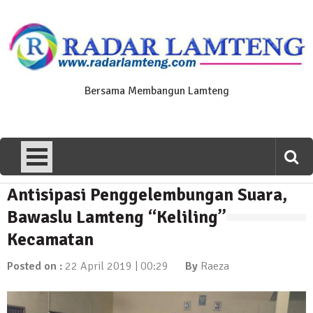
Skip
to
content
Bersama Membangun Lamteng
Antisipasi Penggelembungan Suara,
News Flash
Polres Lamteng Gelar Upacara
Bawaslu Lamteng “Keliling”
Peringatan Hari Pahlawan, Teladani
Kecamatan
Semangat Pengorbanan untuk Bangsa
10 November 2025 | 14:07
Posted on :
22 April 2019 | 00:29
By
Raeza
News Flash
Puluhan Warga Dusun III Geruduk
Balai Kampung Pujobasuki, Tuntut