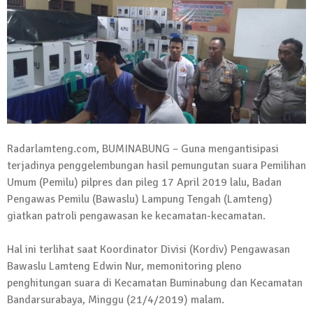
Kadus Untuk Mundur
4 September 2025 | 15:40
News Flash
iklan ucapan HUT RI
20 Agustus 2025 | 14:43
News Flash
Maling Jebol Plafon Konter HP di
Radarlamteng.com, BUMINABUNG – Guna mengantisipasi
Rumbia, Pelaku Ditangkap di Lamtim
terjadinya penggelembungan hasil pemungutan suara Pemilihan
26 Juli 2025 | 10:33
Umum (Pemilu) pilpres dan pileg 17 April 2019 lalu, Badan
News Flash
Pengawas Pemilu (Bawaslu) Lampung Tengah (Lamteng)
Kejari Geledah Kantor Disporapar
giatkan patroli pengawasan ke kecamatan-kecamatan.
Lamteng Terkait Dugaan Korupsi Dana
Hibah Koni
Hal ini terlihat saat Koordinator Divisi (Kordiv) Pengawasan
16 Oktober 2024 | 05:27
Bawaslu Lamteng Edwin Nur, memonitoring pleno
News Flash
penghitungan suara di Kecamatan Buminabung dan Kecamatan
Berikut Jadwal Debat Kandidat Cabup-
Bandarsurabaya, Minggu (21/4/2019) malam.
Cawabup Lampung Tengah