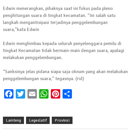
13 Oktober 2024 | 12:22
Edwin menerangkan, pihaknya saat ini fokus pada pleno
News Flash
penghitungan suara di tingkat kecamatan. “Ini salah satu
Jumat Berkah SMSI Tulang Bawang
langkah mengantisipasi terjadinya penggelembungan
Sasar Sejumlah Warga Kurang Mampu
suara,”kata Edwin
12 Juli 2024 | 15:15
News Flash
Edwin menghimbau kepada seluruh penyelenggara pemilu di
Dengan Semangat Muda, Ida Bagus
tingkat Kecamatan tidak bermain-main dengan suara, apalagi
Wisnu Pujana Mengambil Berkas
melakukan penggelembungan.
Penjaringan Balonkada di DPC PDI P
Lamtim
“Sanksinya jelas pidana siapa saja oknum yang akan melakukan
penggelembungan suara,” tegasnya. (rid)
1 Mei 2024 | 12:10
News Flash
Facebook
Twitter
Email
WhatsApp
Pinterest
Share
Melalui Dumas, Ketua SMSI Waykanan
Laporkan Kasus Pengeroyokan yang
Dialaminya ke Propam Polda Lampung
19 Maret 2024 | 16:01
Lamteng
Legeslatif
Provinsi
News Flash
Anggota MPR-RI I Komang Koheri