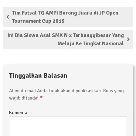
Kembali Laksanakan Sosialisasi 4 Pilar
Kebangsaan, Kali Ini Digelar di Tubaba
Tim Futsal TG AMPI Borong Juara di JP Open
Tournament Cup 2019
2 Februari 2024 | 11:48
Ini Dia Siswa Asal SMK N 2 Terbanggibesar Yang
Melaju Ke Tingkat Nasional
Tinggalkan Balasan
Alamat email Anda tidak akan dipublikasikan.
Ruas yang
*
wajib ditandai
Komentar