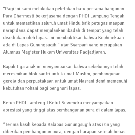
13 Oktober 2024 | 12:22
“Pagi ini kami melakukan peletakan batu pertama bangunan
News Flash
Pura Dharmesti bekerjasama dengan PHDI Lampung Tengah
Jumat Berkah SMSI Tulang Bawang
untuk memastikan seluruh umat Hindu baik petugas maupun
Sasar Sejumlah Warga Kurang Mampu
narapidana dapat menjalankan ibadah di tempat yang telah
12 Juli 2024 | 15:15
disediakan oleh lapas. Ini membuktikan bahwa Kebhinekaan
News Flash
ada di Lapas Gunungsugih,” ujar Syarpani yang merupakan
Dengan Semangat Muda, Ida Bagus
Alumnus Magister Hukum Universitas Padjadjaran.
Wisnu Pujana Mengambil Berkas
Penjaringan Balonkada di DPC PDI P
Bapak tiga anak ini menyampaikan bahwa sebelumnya telah
Lamtim
meresmikan blok santri untuk umat Muslim, pembangunan
gereja dan perpustakaan untuk umat Nasrani demi memenuhi
1 Mei 2024 | 12:10
kebutuhan rohani bagi penghuni lapas.
News Flash
Melalui Dumas, Ketua SMSI Waykanan
Laporkan Kasus Pengeroyokan yang
Ketua PHDI Lamteng I Ketut Suwendra menyampaikan
Dialaminya ke Propam Polda Lampung
apresiasi yang tinggi atas pembangunan pura di dalam lapas.
19 Maret 2024 | 16:01
“Terima kasih kepada Kalapas Gunungsugih atas izin yang
News Flash
diberikan pembangunan pura, dengan harapan setelah bebas
Anggota MPR-RI I Komang Koheri