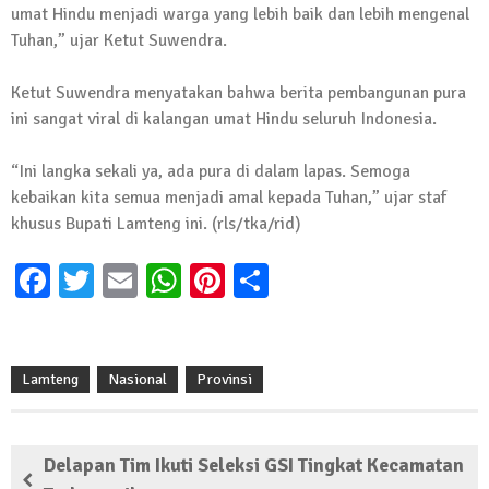
umat Hindu menjadi warga yang lebih baik dan lebih mengenal
Kembali Laksanakan Sosialisasi 4 Pilar
Tuhan,” ujar Ketut Suwendra.
Kebangsaan, Kali Ini Digelar di Tubaba
2 Februari 2024 | 11:48
Ketut Suwendra menyatakan bahwa berita pembangunan pura
ini sangat viral di kalangan umat Hindu seluruh Indonesia.
“Ini langka sekali ya, ada pura di dalam lapas. Semoga
kebaikan kita semua menjadi amal kepada Tuhan,” ujar staf
khusus Bupati Lamteng ini. (rls/tka/rid)
Facebook
Twitter
Email
WhatsApp
Pinterest
Share
Lamteng
Nasional
Provinsi
Delapan Tim Ikuti Seleksi GSI Tingkat Kecamatan