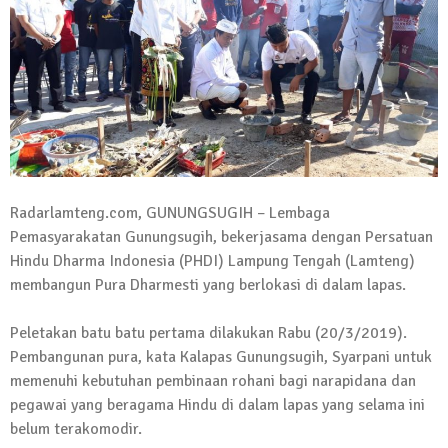
Kadus Untuk Mundur
4 September 2025 | 15:40
News Flash
iklan ucapan HUT RI
20 Agustus 2025 | 14:43
News Flash
Maling Jebol Plafon Konter HP di
Radarlamteng.com, GUNUNGSUGIH – Lembaga
Rumbia, Pelaku Ditangkap di Lamtim
Pemasyarakatan Gunungsugih, bekerjasama dengan Persatuan
26 Juli 2025 | 10:33
Hindu Dharma Indonesia (PHDI) Lampung Tengah (Lamteng)
News Flash
membangun Pura Dharmesti yang berlokasi di dalam lapas.
Kejari Geledah Kantor Disporapar
Lamteng Terkait Dugaan Korupsi Dana
Peletakan batu batu pertama dilakukan Rabu (20/3/2019).
Hibah Koni
Pembangunan pura, kata Kalapas Gunungsugih, Syarpani untuk
16 Oktober 2024 | 05:27
memenuhi kebutuhan pembinaan rohani bagi narapidana dan
News Flash
pegawai yang beragama Hindu di dalam lapas yang selama ini
Berikut Jadwal Debat Kandidat Cabup-
belum terakomodir.
Cawabup Lampung Tengah