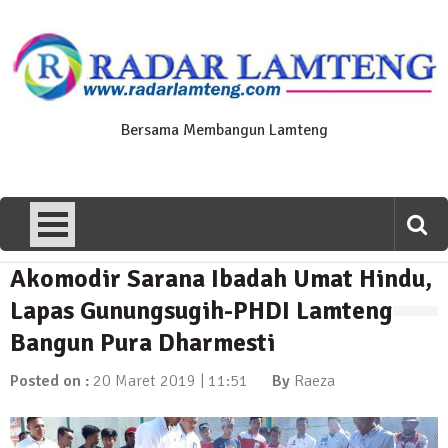
Skip
to
content
Bersama Membangun Lamteng
Akomodir Sarana Ibadah Umat Hindu,
News Flash
Polres Lamteng Gelar Upacara
Lapas Gunungsugih-PHDI Lamteng
Peringatan Hari Pahlawan, Teladani
Bangun Pura Dharmesti
Semangat Pengorbanan untuk Bangsa
10 November 2025 | 14:07
Posted on :
20 Maret 2019 | 11:51
By
Raeza
News Flash
Puluhan Warga Dusun III Geruduk
Balai Kampung Pujobasuki, Tuntut