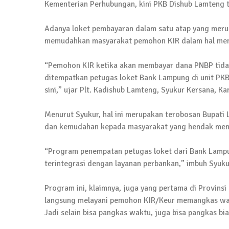
Jumat Berkah SMSI Tulang Bawang Sasar
Kementerian Perhubungan, kini PKB Dishub Lamteng 
12 Juli 2024 | 15:15
Adanya loket pembayaran dalam satu atap yang merup
memudahkan masyarakat pemohon KIR dalam hal men
News Flash
Dengan Semangat Muda, Ida Bagus Wisnu 
“Pemohon KIR ketika akan membayar dana PNBP tidak
1 Mei 2024 | 12:10
ditempatkan petugas loket Bank Lampung di unit PKB
sini,” ujar Plt. Kadishub Lamteng, Syukur Kersana, Ka
News Flash
Melalui Dumas, Ketua SMSI Waykanan Lap
Menurut Syukur, hal ini merupakan terobosan Bupat
19 Maret 2024 | 16:01
dan kemudahan kepada masyarakat yang hendak meng
News Flash
“Program penempatan petugas loket dari Bank Lamp
Anggota MPR-RI I Komang Koheri Kembali La
terintegrasi dengan layanan perbankan,” imbuh Syuku
2 Februari 2024 | 11:48
Program ini, klaimnya, juga yang pertama di Provin
langsung melayani pemohon KIR/Keur memangkas wakt
Jadi selain bisa pangkas waktu, juga bisa pangkas bia