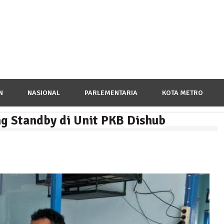
N
NASIONAL
PARLEMENTARIA
KOTA METRO
g Standby di Unit PKB Dishub
a Peringatan Hari Pahlawan, Teladani Semangat Pengor
ampung Pujobasuki, Tuntut Kadus Untuk Mundur