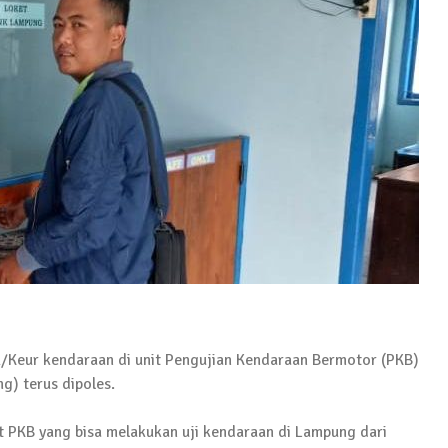
Pelaku Ditangkap di Lamtim
 Terkait Dugaan Korupsi Dana Hibah Koni
wabup Lampung Tengah
R/Keur kendaraan di unit Pengujian Kendaraan Bermotor (PKB)
) terus dipoles.
it PKB yang bisa melakukan uji kendaraan di Lampung dari