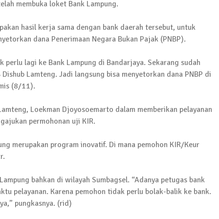
 Sejumlah Warga Kurang Mampu
telah membuka loket Bank Lampung.
akan hasil kerja sama dengan bank daerah tersebut, untuk
yetorkan dana Penerimaan Negara Bukan Pajak (PNBP).
Pujana Mengambil Berkas Penjaringan Balonkada di DPC
 perlu lagi ke Bank Lampung di Bandarjaya. Sekarang sudah
 Dishub Lamteng. Jadi langsung bisa menyetorkan dana PNBP di
mis (8/11).
orkan Kasus Pengeroyokan yang Dialaminya ke Propam 
i Lamteng, Loekman Djoyosoemarto dalam memberikan pelayanan
ajukan permohonan uji KIR.
ung merupakan program inovatif. Di mana pemohon KIR/Keur
ksanakan Sosialisasi 4 Pilar Kebangsaan, Kali Ini Digel
r.
si Lampung bahkan di wilayah Sumbagsel. “Adanya petugas bank
u pelayanan. Karena pemohon tidak perlu bolak-balik ke bank.
ya,” pungkasnya. (rid)