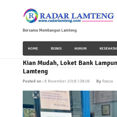
Skip
to
content
Bersama Membangun Lamteng
HOME
BISNIS
HUKUM
KESEHATA
Kian Mudah, Loket Bank Lampun
News Flash
Polres Lamteng Gelar Upacar
Lamteng
10 November 2025 | 14:07
Posted on :
8 November 2018 | 08:06
By
Raeza
News Flash
Puluhan Warga Dusun III Geruduk Balai K