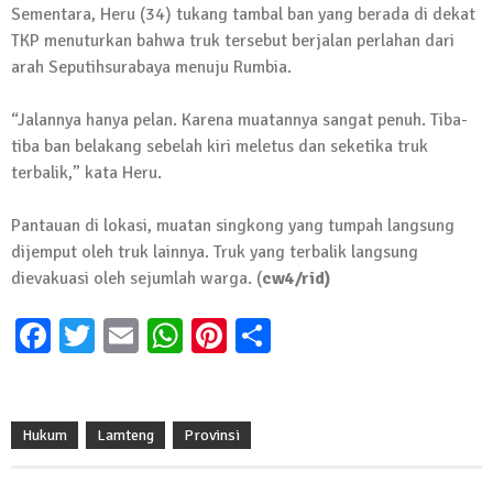
Sementara, Heru (34) tukang tambal ban yang berada di dekat
13 Oktober 2024 | 12:22
TKP menuturkan bahwa truk tersebut berjalan perlahan dari
News Flash
arah Seputihsurabaya menuju Rumbia.
Jumat Berkah SMSI Tulang Bawang
Sasar Sejumlah Warga Kurang Mampu
“Jalannya hanya pelan. Karena muatannya sangat penuh. Tiba-
12 Juli 2024 | 15:15
tiba ban belakang sebelah kiri meletus dan seketika truk
News Flash
terbalik,” kata Heru.
Dengan Semangat Muda, Ida Bagus
Wisnu Pujana Mengambil Berkas
Pantauan di lokasi, muatan singkong yang tumpah langsung
Penjaringan Balonkada di DPC PDI P
dijemput oleh truk lainnya. Truk yang terbalik langsung
Lamtim
dievakuasi oleh sejumlah warga. (
cw4/rid)
1 Mei 2024 | 12:10
News Flash
Facebook
Twitter
Email
WhatsApp
Pinterest
Share
Melalui Dumas, Ketua SMSI Waykanan
Laporkan Kasus Pengeroyokan yang
Dialaminya ke Propam Polda Lampung
19 Maret 2024 | 16:01
Hukum
Lamteng
Provinsi
News Flash
Anggota MPR-RI I Komang Koheri