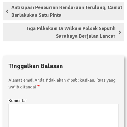
Kembali Laksanakan Sosialisasi 4 Pilar
Antisipasi Pencurian Kendaraan Terulang, Camat
Kebangsaan, Kali Ini Digelar di Tubaba
Berlakukan Satu Pintu
2 Februari 2024 | 11:48
Tiga Pilkakam Di Wilkum Polsek Seputih
Surabaya Berjalan Lancar
Tinggalkan Balasan
Alamat email Anda tidak akan dipublikasikan.
Ruas yang
*
wajib ditandai
Komentar