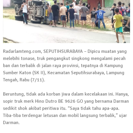
Kadus Untuk Mundur
4 September 2025 | 15:40
News Flash
iklan ucapan HUT RI
20 Agustus 2025 | 14:43
News Flash
Radarlamteng.com, SEPUTIHSURABAYA – Dipicu muatan yang
Maling Jebol Plafon Konter HP di
melebihi tonase, truk pengangkut singkong mengalami pecah
Rumbia, Pelaku Ditangkap di Lamtim
ban dan terbalik di jalan raya provinsi, tepatnya di Kampung
Sumber Katon (SK II), Kecamatan Seputihsurabaya, Lampung
26 Juli 2025 | 10:33
Tengah, Rabu (7/11).
News Flash
Kejari Geledah Kantor Disporapar
Lamteng Terkait Dugaan Korupsi Dana
Beruntung, tidak ada korban jiwa dalam kecelakaan ini. Hanya,
sopir truk merk Hino Dutro BE 9626 GO yang bernama Darman
Hibah Koni
sedikit shok akibat peritiwa itu. “Saya tidak tahu apa-apa.
16 Oktober 2024 | 05:27
Tiba-tiba terdengar letusan dan mobil langsung terbalik,” ujar
News Flash
Darman.
Berikut Jadwal Debat Kandidat Cabup-
Cawabup Lampung Tengah