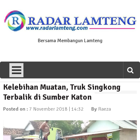
Skip
to
content
Bersama Membangun Lamteng
Kelebihan Muatan, Truk Singkong
News Flash
Polres Lamteng Gelar Upacara
Terbalik di Sumber Katon
Peringatan Hari Pahlawan, Teladani
Semangat Pengorbanan untuk Bangsa
Posted on :
7 November 2018 | 14:32
By
Raeza
10 November 2025 | 14:07
News Flash
Puluhan Warga Dusun III Geruduk
Balai Kampung Pujobasuki, Tuntut