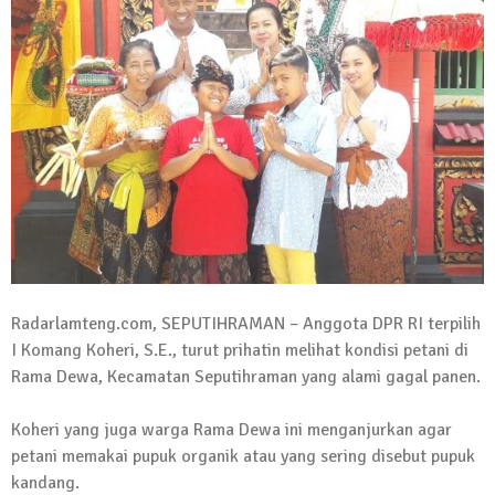
Kadus Untuk Mundur
4 September 2025 | 15:40
News Flash
iklan ucapan HUT RI
20 Agustus 2025 | 14:43
News Flash
Maling Jebol Plafon Konter HP di
Rumbia, Pelaku Ditangkap di Lamtim
26 Juli 2025 | 10:33
News Flash
Kejari Geledah Kantor Disporapar
Radarlamteng.com, SEPUTIHRAMAN – Anggota DPR RI terpilih
Lamteng Terkait Dugaan Korupsi Dana
I Komang Koheri, S.E., turut prihatin melihat kondisi petani di
Rama Dewa, Kecamatan Seputihraman yang alami gagal panen.
Hibah Koni
16 Oktober 2024 | 05:27
Koheri yang juga warga Rama Dewa ini menganjurkan agar
News Flash
petani memakai pupuk organik atau yang sering disebut pupuk
Berikut Jadwal Debat Kandidat Cabup-
kandang.
Cawabup Lampung Tengah