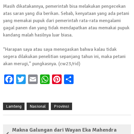
Kembali Laksanakan Sosialisasi 4 Pilar
Masih dikatakannya, pemerintah bisa melakukan pengecekan
Kebangsaan, Kali Ini Digelar di Tubaba
atas saran yang dia berikan. Sebab, kenyataan yang ada petani
yang memakai pupuk dari pemerintah rata-rata mengalami
2 Februari 2024 | 11:48
gagal panen dan yang tidak mendapatkan atau memakai pupuk
kandang malah hasilnya luar biasa.
“Harapan saya atau saya menegaskan bahwa kalau tidak
segera dilakukan penelitian sepanjang tahun ini, maka petani
akan merugi,” pungkasnya. (cw23/rid)
Facebook
Twitter
Email
WhatsApp
Pinterest
Share
Lamteng
Nasional
Provinsi
Makna Galungan dari Wayan Eka Mahendra