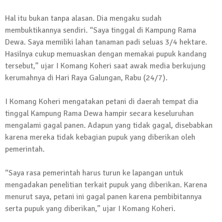
13 Oktober 2024 | 12:22
Hal itu bukan tanpa alasan. Dia mengaku sudah
News Flash
membuktikannya sendiri. “Saya tinggal di Kampung Rama
Jumat Berkah SMSI Tulang Bawang
Dewa. Saya memiliki lahan tanaman padi seluas 3/4 hektare.
Sasar Sejumlah Warga Kurang Mampu
Hasilnya cukup memuaskan dengan memakai pupuk kandang
12 Juli 2024 | 15:15
tersebut,” ujar I Komang Koheri saat awak media berkujung
News Flash
kerumahnya di Hari Raya Galungan, Rabu (24/7).
Dengan Semangat Muda, Ida Bagus
Wisnu Pujana Mengambil Berkas
I Komang Koheri mengatakan petani di daerah tempat dia
Penjaringan Balonkada di DPC PDI P
tinggal Kampung Rama Dewa hampir secara keseluruhan
Lamtim
mengalami gagal panen. Adapun yang tidak gagal, disebabkan
1 Mei 2024 | 12:10
karena mereka tidak kebagian pupuk yang diberikan oleh
News Flash
pemerintah.
Melalui Dumas, Ketua SMSI Waykanan
Laporkan Kasus Pengeroyokan yang
“Saya rasa pemerintah harus turun ke lapangan untuk
Dialaminya ke Propam Polda Lampung
mengadakan penelitian terkait pupuk yang diberikan. Karena
19 Maret 2024 | 16:01
menurut saya, petani ini gagal panen karena pembibitannya
News Flash
serta pupuk yang diberikan,” ujar I Komang Koheri.
Anggota MPR-RI I Komang Koheri