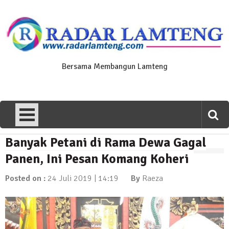
Skip
to
content
Bersama Membangun Lamteng
Banyak Petani di Rama Dewa Gagal
News Flash
Polres Lamteng Gelar Upacara
Panen, Ini Pesan Komang Koheri
Peringatan Hari Pahlawan, Teladani
Semangat Pengorbanan untuk Bangsa
Posted on :
24 Juli 2019 | 14:19
By
Raeza
10 November 2025 | 14:07
News Flash
Puluhan Warga Dusun III Geruduk
Balai Kampung Pujobasuki, Tuntut