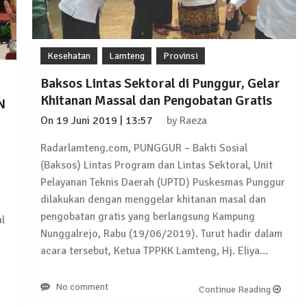
Kesehatan
Lamteng
Provinsi
Baksos Lintas Sektoral di Punggur, Gelar
Khitanan Massal dan Pengobatan Gratis
N
On
19 Juni 2019 | 13:57
by
Raeza
Radarlamteng.com, PUNGGUR – Bakti Sosial
(Baksos) Lintas Program dan Lintas Sektoral, Unit
Pelayanan Teknis Daerah (UPTD) Puskesmas Punggur
dilakukan dengan menggelar khitanan masal dan
pengobatan gratis yang berlangsung Kampung
l
Nunggalrejo, Rabu (19/06/2019). Turut hadir dalam
acara tersebut, Ketua TPPKK Lamteng, Hj. Eliya…
No comment
Continue Reading