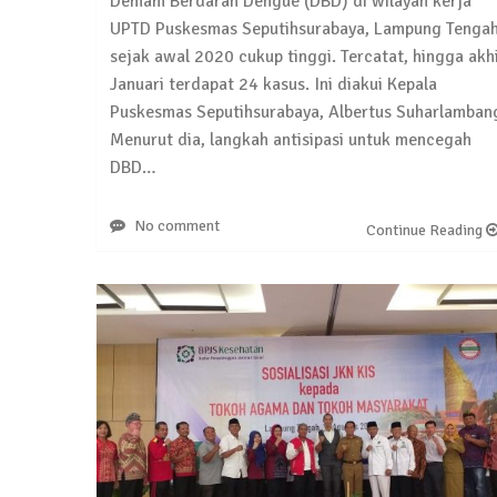
Demam Berdarah Dengue (DBD) di wilayah kerja
UPTD Puskesmas Seputihsurabaya, Lampung Tenga
sejak awal 2020 cukup tinggi. Tercatat, hingga akh
Januari terdapat 24 kasus. Ini diakui Kepala
Puskesmas Seputihsurabaya, Albertus Suharlamban
Menurut dia, langkah antisipasi untuk mencegah
DBD…
No comment
Continue Reading