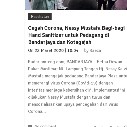
4 September 2025 | 15:40
News Flash
iklan ucapan HUT RI
Kesehatan
20 Agustus 2025 | 14:43
Cegah Corona, Nessy Mustafa Bagi-bagi
Hand Sanitizer untuk Pedagang di
News Flash
Bandarjaya dan Kotagajah
Maling Jebol Plafon Konter HP di Rumbia, 
On
22 Maret 2020 | 10:04
by
Raeza
26 Juli 2025 | 10:33
Radarlamteng.com, BANDARJAYA – Ketua Dewan
News Flash
Pakar Muslimat NU Lampung Tengah Hj. Nessy Kalv
Kejari Geledah Kantor Disporapar Lamteng
Mustafa mengajak pedagang Bandarjaya Plaza unt
16 Oktober 2024 | 05:27
memerangi virus Corona (Covid-19) dengan
intesitas menjaga kebersihan diri. Implementasi ini
News Flash
dilakukan Nessy Mustafa dengan turun dan
Berikut Jadwal Debat Kandidat Cabup-Ca
mensosialisasikan upaya pencegahan dari virus
13 Oktober 2024 | 12:22
Corona…
News Flash
No comment