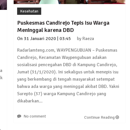
Kesehatan
Puskesmas Candirejo Tepis Isu Warga
Meninggal karena DBD
On
31 Januari 2020 | 03:45
by
Raeza
Pelaku Ditangkap di Lamtim
Radarlamteng.com, WAYPENGUBUAN – Puskesmas
Candirejo, Kecamatan Waypengubuan adakan
sosialisasi pencegahan DBD di Kampung Candirejo,
ia
Jumat (31/1/2020). Ini sekaligus untuk menepis isu
 Terkait Dugaan Korupsi Dana Hibah Koni
uk
yang berkembang di tengah masyarakat setempat
bahwa ada warga yang meninggal akibat DBD. Yakni
Surepto (37) warga Kampung Candirejo yang
dikabarkan…
wabup Lampung Tengah
No comment
Continue Reading