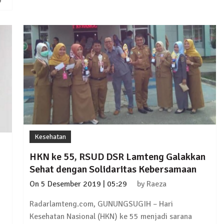
 Sejumlah Warga Kurang Mampu
Pujana Mengambil Berkas Penjaringan Balonkada di DPC
orkan Kasus Pengeroyokan yang Dialaminya ke Propam 
Kesehatan
ksanakan Sosialisasi 4 Pilar Kebangsaan, Kali Ini Digel
HKN ke 55, RSUD DSR Lamteng Galakkan
Sehat dengan Solidaritas Kebersamaan
On
5 Desember 2019 | 05:29
by
Raeza
Radarlamteng.com, GUNUNGSUGIH – Hari
Kesehatan Nasional (HKN) ke 55 menjadi sarana