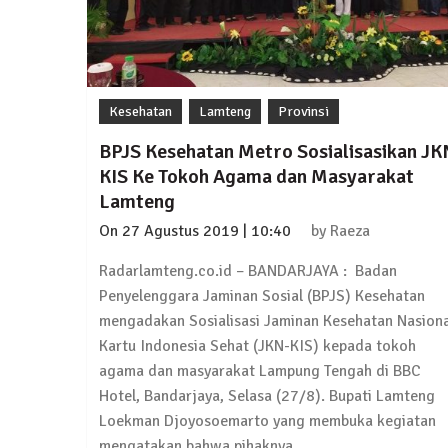
Kesehatan
Lamteng
Provinsi
BPJS Kesehatan Metro Sosialisasikan JK
KIS Ke Tokoh Agama dan Masyarakat
Lamteng
On
27 Agustus 2019 | 10:40
by
Raeza
Radarlamteng.co.id – BANDARJAYA : Badan
Penyelenggara Jaminan Sosial (BPJS) Kesehatan
mengadakan Sosialisasi Jaminan Kesehatan Nasiona
Kartu Indonesia Sehat (JKN-KIS) kepada tokoh
agama dan masyarakat Lampung Tengah di BBC
Hotel, Bandarjaya, Selasa (27/8). Bupati Lamteng
Loekman Djoyosoemarto yang membuka kegiatan
mengatakan bahwa pihaknya…