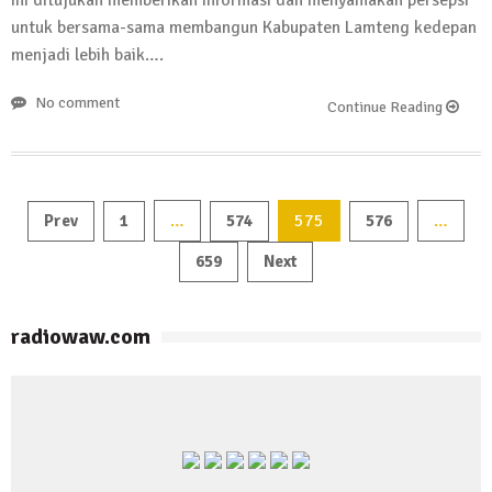
untuk bersama-sama membangun Kabupaten Lamteng kedepan
menjadi lebih baik….
No comment
Continue Reading
…
575
…
Prev
1
574
576
Navigasi
659
Next
pos
radiowaw.com