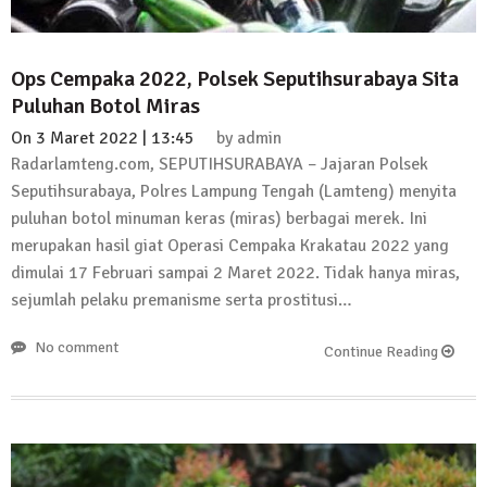
13 Oktober 2024 | 12:22
News Flash
Jumat Berkah SMSI Tulang Bawang
Ops Cempaka 2022, Polsek Seputihsurabaya Sita
Sasar Sejumlah Warga Kurang Mampu
Puluhan Botol Miras
12 Juli 2024 | 15:15
On
3 Maret 2022 | 13:45
by
admin
News Flash
Radarlamteng.com, SEPUTIHSURABAYA – Jajaran Polsek
Dengan Semangat Muda, Ida Bagus
Seputihsurabaya, Polres Lampung Tengah (Lamteng) menyita
Wisnu Pujana Mengambil Berkas
puluhan botol minuman keras (miras) berbagai merek. Ini
Penjaringan Balonkada di DPC PDI P
merupakan hasil giat Operasi Cempaka Krakatau 2022 yang
Lamtim
dimulai 17 Februari sampai 2 Maret 2022. Tidak hanya miras,
1 Mei 2024 | 12:10
sejumlah pelaku premanisme serta prostitusi…
News Flash
Melalui Dumas, Ketua SMSI Waykanan
No comment
Continue Reading
Laporkan Kasus Pengeroyokan yang
Dialaminya ke Propam Polda Lampung
19 Maret 2024 | 16:01
News Flash
Anggota MPR-RI I Komang Koheri