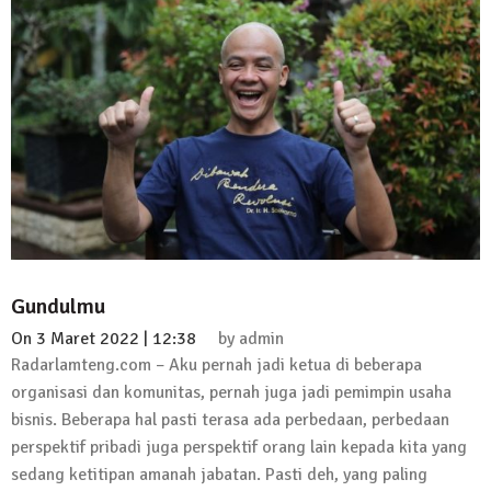
Kembali Laksanakan Sosialisasi 4 Pilar
Kebangsaan, Kali Ini Digelar di Tubaba
2 Februari 2024 | 11:48
Gundulmu
On
3 Maret 2022 | 12:38
by
admin
Radarlamteng.com – Aku pernah jadi ketua di beberapa
organisasi dan komunitas, pernah juga jadi pemimpin usaha
bisnis. Beberapa hal pasti terasa ada perbedaan, perbedaan
perspektif pribadi juga perspektif orang lain kepada kita yang
sedang ketitipan amanah jabatan. Pasti deh, yang paling