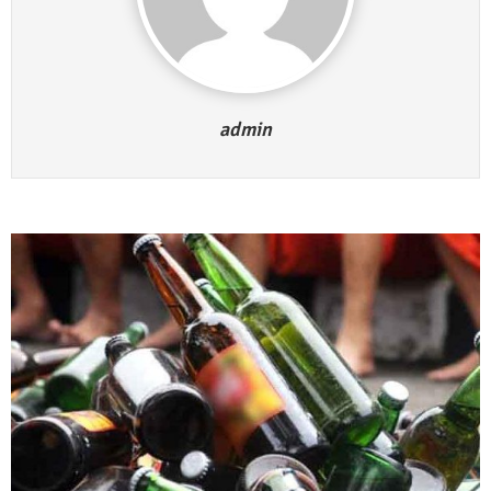
Kadus Untuk Mundur
4 September 2025 | 15:40
News Flash
iklan ucapan HUT RI
admin
20 Agustus 2025 | 14:43
News Flash
Maling Jebol Plafon Konter HP di
Rumbia, Pelaku Ditangkap di Lamtim
26 Juli 2025 | 10:33
News Flash
Kejari Geledah Kantor Disporapar
Lamteng Terkait Dugaan Korupsi Dana
Hibah Koni
16 Oktober 2024 | 05:27
News Flash
Berikut Jadwal Debat Kandidat Cabup-
Cawabup Lampung Tengah