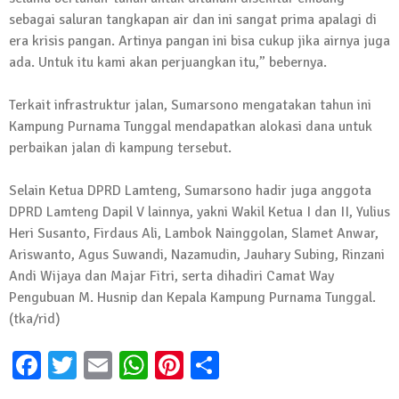
Kembali Laksanakan Sosialisasi 4 Pilar
sebagai saluran tangkapan air dan ini sangat prima apalagi di
Kebangsaan, Kali Ini Digelar di Tubaba
era krisis pangan. Artinya pangan ini bisa cukup jika airnya juga
ada. Untuk itu kami akan perjuangkan itu,” bebernya.
2 Februari 2024 | 11:48
Terkait infrastruktur jalan, Sumarsono mengatakan tahun ini
Kampung Purnama Tunggal mendapatkan alokasi dana untuk
perbaikan jalan di kampung tersebut.
Selain Ketua DPRD Lamteng, Sumarsono hadir juga anggota
DPRD Lamteng Dapil V lainnya, yakni Wakil Ketua I dan II, Yulius
Heri Susanto, Firdaus Ali, Lambok Nainggolan, Slamet Anwar,
Ariswanto, Agus Suwandi, Nazamudin, Jauhary Subing, Rinzani
Andi Wijaya dan Majar Fitri, serta dihadiri Camat Way
Pengubuan M. Husnip dan Kepala Kampung Purnama Tunggal.
(tka/rid)
Facebook
Twitter
Email
WhatsApp
Pinterest
Share