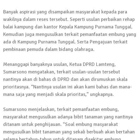
13 Oktober 2024 | 12:22
Banyak aspirasi yang disampaikan masyarakat kepada para
News Flash
wakilnya dalam reses tersebut. Seperti usulan perbaikan rehap
Jumat Berkah SMSI Tulang Bawang
balai kampung dan kantor Kepala Kampung Purnama Tunggal.
Sasar Sejumlah Warga Kurang Mampu
Kemudian juga mengusulkan terkait pemanfaatan embung yang
12 Juli 2024 | 15:15
ada di Kampung Purnama Tunggal. Serta Pengajuan terkait
News Flash
pembinaan pemuda dalam bidang olahraga.
Dengan Semangat Muda, Ida Bagus
Wisnu Pujana Mengambil Berkas
Menanggapi banyaknya usulan, Ketua DPRD Lamteng,
Penjaringan Balonkada di DPC PDI P
Sumarsono mengatakan, terkait usulan-usulan tersebut
Lamtim
nantinya akan di bahas di DPRD dan akan dirumuskan skala
1 Mei 2024 | 12:10
prioritasnya. “Nantinya usulan ini akan kami bahas dan mana-
News Flash
mana saja yang menjadi skala prioritas,” ungkapnya.
Melalui Dumas, Ketua SMSI Waykanan
Laporkan Kasus Pengeroyokan yang
Sumarsono menjelaskan, terkait pemanfaatan embung,
Dialaminya ke Propam Polda Lampung
masyarakat mengusulkan adanya bibit tanaman yang nantinya
19 Maret 2024 | 16:01
ditanam untuk penghijauan. “Soal embung masyarakat
News Flash
mengusulkan bibit tanaman yang sekali berbuah akan bertahan
Anggota MPR-RI I Komang Koheri
selama bertahun-tahun untuk ditanam disekitar embung