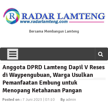
Skip
to
content
Bersama Membangun Lamteng
Anggota DPRD Lamteng Dapil V Reses
News Flash
Polres Lamteng Gelar Upacara
di Waypengubuan, Warga Usulkan
Peringatan Hari Pahlawan, Teladani
Pemanfaatan Embung untuk
Semangat Pengorbanan untuk Bangsa
Menopang Ketahanan Pangan
10 November 2025 | 14:07
News Flash
Posted on :
7 Juni 2023 | 07:10
By
admin
Puluhan Warga Dusun III Geruduk
Balai Kampung Pujobasuki, Tuntut