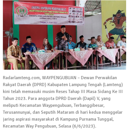
Kadus Untuk Mundur
4 September 2025 | 15:40
News Flash
iklan ucapan HUT RI
20 Agustus 2025 | 14:43
News Flash
Maling Jebol Plafon Konter HP di
Rumbia, Pelaku Ditangkap di Lamtim
26 Juli 2025 | 10:33
Radarlamteng.com, WAYPENGUBUAN – Dewan Perwakilan
News Flash
Kejari Geledah Kantor Disporapar
Rakyat Daerah (DPRD) Kabupaten Lampung Tengah (Lamteng)
Lamteng Terkait Dugaan Korupsi Dana
kini telah memasuki musim Reses Tahap III Masa Sidang Ke III
Hibah Koni
Tahun 2023. Para anggota DPRD Daerah (Dapil) V, yang
meliputi Kecamatan Waypengubuan, Terbanggibesar,
16 Oktober 2024 | 05:27
Terusannunyai, dan Seputih Mataram di hari kedua menggelar
News Flash
jaring aspirasi masyarakat di Kampung Purnama Tunggal,
Berikut Jadwal Debat Kandidat Cabup-
Kecamatan Way Pengubuan, Selasa (6/6/2023).
Cawabup Lampung Tengah