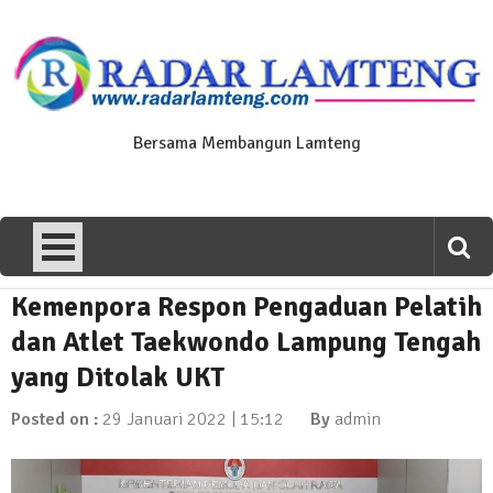
Skip
to
content
Bersama Membangun Lamteng
Kemenpora Respon Pengaduan Pelatih
News Flash
Polres Lamteng Gelar Upacara
dan Atlet Taekwondo Lampung Tengah
Peringatan Hari Pahlawan, Teladani
yang Ditolak UKT
Semangat Pengorbanan untuk Bangsa
10 November 2025 | 14:07
Posted on :
29 Januari 2022 | 15:12
By
admin
News Flash
Puluhan Warga Dusun III Geruduk
Balai Kampung Pujobasuki, Tuntut