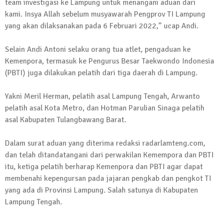
team investigasi ke Lampung untuk menangani aduan dari
Kembali Laksanakan Sosialisasi 4 Pilar
kami. Insya Allah sebelum musyawarah Pengprov TI Lampung
Kebangsaan, Kali Ini Digelar di Tubaba
yang akan dilaksanakan pada 6 Februari 2022,” ucap Andi.
2 Februari 2024 | 11:48
Selain Andi Antoni selaku orang tua atlet, pengaduan ke
Kemenpora, termasuk ke Pengurus Besar Taekwondo Indonesia
(PBTI) juga dilakukan pelatih dari tiga daerah di Lampung.
Yakni Meril Herman, pelatih asal Lampung Tengah, Arwanto
pelatih asal Kota Metro, dan Hotman Parulian Sinaga pelatih
asal Kabupaten Tulangbawang Barat.
Dalam surat aduan yang diterima redaksi radarlamteng.com,
dan telah ditandatangani dari perwakilan Kemempora dan PBTI
itu, ketiga pelatih berharap Kemenpora dan PBTI agar dapat
membenahi kepengursan pada jajaran pengkab dan pengkot TI
yang ada di Provinsi Lampung. Salah satunya di Kabupaten
Lampung Tengah.