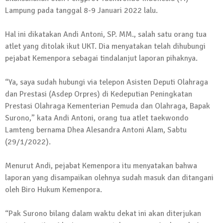
Lampung pada tanggal 8-9 Januari 2022 lalu.
13 Oktober 2024 | 12:22
News Flash
Jumat Berkah SMSI Tulang Bawang
Hal ini dikatakan Andi Antoni, SP. MM., salah satu orang tua
Sasar Sejumlah Warga Kurang Mampu
atlet yang ditolak ikut UKT. Dia menyatakan telah dihubungi
pejabat Kemenpora sebagai tindalanjut laporan pihaknya.
12 Juli 2024 | 15:15
News Flash
“Ya, saya sudah hubungi via telepon Asisten Deputi Olahraga
Dengan Semangat Muda, Ida Bagus
dan Prestasi (Asdep Orpres) di Kedeputian Peningkatan
Wisnu Pujana Mengambil Berkas
Prestasi Olahraga Kementerian Pemuda dan Olahraga, Bapak
Penjaringan Balonkada di DPC PDI P
Surono,” kata Andi Antoni, orang tua atlet taekwondo
Lamtim
Lamteng bernama Dhea Alesandra Antoni Alam, Sabtu
1 Mei 2024 | 12:10
(29/1/2022).
News Flash
Melalui Dumas, Ketua SMSI Waykanan
Menurut Andi, pejabat Kemenpora itu menyatakan bahwa
Laporkan Kasus Pengeroyokan yang
laporan yang disampaikan olehnya sudah masuk dan ditangani
Dialaminya ke Propam Polda Lampung
oleh Biro Hukum Kemenpora.
19 Maret 2024 | 16:01
News Flash
“Pak Surono bilang dalam waktu dekat ini akan diterjukan
Anggota MPR-RI I Komang Koheri