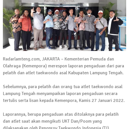
Kadus Untuk Mundur
4 September 2025 | 15:40
News Flash
iklan ucapan HUT RI
20 Agustus 2025 | 14:43
News Flash
Maling Jebol Plafon Konter HP di
Radarlamteng.com, JAKARTA – Kementerian Pemuda dan
Rumbia, Pelaku Ditangkap di Lamtim
Olahraga (Kemenpora) merespon laporan pengaduan dari para
26 Juli 2025 | 10:33
pelatih dan atlet taekwondo asal Kabupaten Lampung Tengah.
News Flash
Kejari Geledah Kantor Disporapar
Sebelumnya, para pelatih dan orang tua atlet taekwondo asal
Lamteng Terkait Dugaan Korupsi Dana
Lampung Tengah menyampaikan laporan pengaduan secara
Hibah Koni
tertulis serta lisan kepada Kemenpora, Kamis 27 Januari 2022.
16 Oktober 2024 | 05:27
News Flash
Laporannya, berupa pengaduan atas ditolaknya para pelatih
Berikut Jadwal Debat Kandidat Cabup-
dan atlet saat akan mengikuti UKT Dan/Poom yang
Cawabup Lampung Tengah
dilaksanakan oleh Pengprov Taekwondo Indonesia (TI)