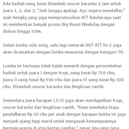
Ada hadiah uang tunai ditambah voucer karaoke 2 jam untuk
Kembali Laksanakan Sosialisasi 4 Pilar
juara 1, 2, dan 3. “Jadi tunggu apalagi. Ayo segera mendaftar,”
Kebangsaan, Kali Ini Digelar di Tubaba
ajak Hengky yang juga mempromosikan ATT Bandarjaya saat
2 Februari 2024 | 11:48
ini memberikan banyak promo Big Room Weekday dengan
diskon hingga 50%.
Selain lomba solo song, satu lagi semarak HUT ATT Ke 2 juga
akan diramaikan dengan lomba mewarnai dengan katagori TK.
Lomba ini tentunya tidak kalah menarik dengan persembahan
hadiah untuk juara I dengan tropi, uang tunai Rp 750 ribu,
juara II uang tunai Rp 500 ribu dan juara III uang tunai Rp 300
ribu. Ditambah voucer karaoke dan bingkisan cantik.
Sementara juara harapan I,II,III juga akan mendapatkan tropi,
voucer karaoke dan bingkisan cantik. “Kami membuka biaya
pendaftaran Rp 20 ribu per anak dengan harapan lomba ini juga
menjadi ajang bagi murid untuk mengasah kemampuannya
bermain warna di atas kertas gambar,” papar Ima yang juga