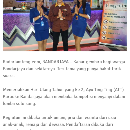
Kadus Untuk Mundur
4 September 2025 | 15:40
News Flash
iklan ucapan HUT RI
20 Agustus 2025 | 14:43
News Flash
Maling Jebol Plafon Konter HP di
Radarlamteng.com, BANDARJAYA – Kabar gembira bagi warga
Rumbia, Pelaku Ditangkap di Lamtim
Bandarjaya dan sekitarnya. Terutama yang punya bakat tarik
26 Juli 2025 | 10:33
suara.
News Flash
Kejari Geledah Kantor Disporapar
Memeriahkan Hari Ulang Tahun yang ke 2, Ayu Ting Ting (ATT)
Lamteng Terkait Dugaan Korupsi Dana
Karaoke Bandarjaya akan membuka kompetisi menyanyi dalam
Hibah Koni
lomba solo song.
16 Oktober 2024 | 05:27
News Flash
Kegiatan ini dibuka untuk umum, pria dan wanita dari usia
Berikut Jadwal Debat Kandidat Cabup-
anak-anak, remaja dan dewasa. Pendaftaran dibuka dari
Cawabup Lampung Tengah