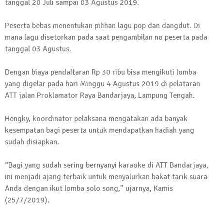
tanggal 20 Juli sampai 03 Agustus 2019.
13 Oktober 2024 | 12:22
News Flash
Peserta bebas menentukan pilihan lagu pop dan dangdut. Di
Jumat Berkah SMSI Tulang Bawang
mana lagu disetorkan pada saat pengambilan no peserta pada
Sasar Sejumlah Warga Kurang Mampu
tanggal 03 Agustus.
12 Juli 2024 | 15:15
News Flash
Dengan biaya pendaftaran Rp 30 ribu bisa mengikuti lomba
Dengan Semangat Muda, Ida Bagus
yang digelar pada hari Minggu 4 Agustus 2019 di pelataran
Wisnu Pujana Mengambil Berkas
ATT jalan Proklamator Raya Bandarjaya, Lampung Tengah.
Penjaringan Balonkada di DPC PDI P
Lamtim
Hengky, koordinator pelaksana mengatakan ada banyak
kesempatan bagi peserta untuk mendapatkan hadiah yang
1 Mei 2024 | 12:10
sudah disiapkan.
News Flash
Melalui Dumas, Ketua SMSI Waykanan
Laporkan Kasus Pengeroyokan yang
“Bagi yang sudah sering bernyanyi karaoke di ATT Bandarjaya,
Dialaminya ke Propam Polda Lampung
ini menjadi ajang terbaik untuk menyalurkan bakat tarik suara
Anda dengan ikut lomba solo song,” ujarnya, Kamis
19 Maret 2024 | 16:01
(25/7/2019).
News Flash
Anggota MPR-RI I Komang Koheri