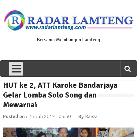
Skip
to
content
Bersama Membangun Lamteng
HUT ke 2, ATT Karoke Bandarjaya
News Flash
Polres Lamteng Gelar Upacara
Gelar Lomba Solo Song dan
Peringatan Hari Pahlawan, Teladani
Mewarnai
Semangat Pengorbanan untuk Bangsa
10 November 2025 | 14:07
Posted on :
25 Juli 2019 | 05:50
By
Raeza
News Flash
Puluhan Warga Dusun III Geruduk
Balai Kampung Pujobasuki, Tuntut